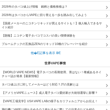
2026年のタバコ値上げ情報 銘柄と価格推移は？
2026年はタバコからVAPEに切り替える一歩を踏み出してみよう
【国産メーカーのニコチンリキッドが買えるサイトも！】個人輸入できるサ
イト紹介
【朗報】ニコチン電子タバコでコスパの良い喫煙体験を
プルームテックの互換品ZENのリキッド10種のフレーバーを紹介
世界VAPE事情
【WORLD VAPE NEWS】電子タバコの長期使用、害はない！権威あるネイ
チャー誌が発表【最新情報】
タバコ値上げに対してメーカーはどう対応？JTの見解とは
【アメリカVAPEニュース】成人電子タバコ愛好家が大統領選挙に影響？
【VAPE工場見学】USA VAPE LABの様子をカリフォルニアからお伝え！
飛行機にVAPEは持ち込めるの？持ち込みに際しての注意点などを紹介