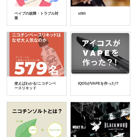
ベイプの故障・トラブル対
stlth
策
使えばわかる!ニコチンベ
IQOSがVAPEを作った!?
ースリキッド