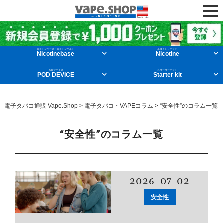
ニコチンリキッドを条件から探す
ニコチンベース・ニコチンソルト
ニコチンリキッド
Nicotinebase
Nicotine
PODデバイス
スターターキット
POD DEVICE
Starter kit
メンソール
フルーツ
デザート
電子タバコ通販 Vape.Shop
>
電子タバコ・VAPEコラム
>
“安全性”のコラム一覧
タバコ
ドリンク
ニコチンベース
“安全性”のコラム一覧
他の条件から探す
2026-07-02
新商品
ニコチンソルト
POD型VAPE
安全性