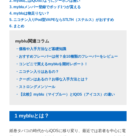
2. mybluにはiQOSのようにクーポンは無い
3. mybluメンバー登録でポッド1つが貰える
4. mybluは物足りない？
5. ニコチン入りPod型VAPEならSTLTH（ステルス）がおすすめ
6. まとめ
myblu関連コラム
・価格や入手方法など基礎知識
・おすすめフレーバーは何？全10種類のフレーバーをレビュー
・コンビニで買えるmybluを開封レポート！
・ニコチン入りはあるの？
・クーポンはあるの？お得な入手方法とは？
・ストロングメンソール
・【比較】myblu（マイブルー）とIQOS（アイコス）の違い
1 mybluとは？
紙巻タバコの時代からiQOSに移り変り、最近では若者を中心に電