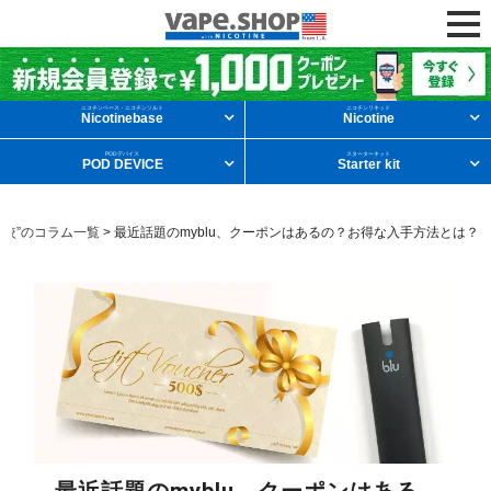
ニコチンリキッドを条件から探す
ニコチンベース・ニコチンソルト
ニコチンリキッド
Nicotinebase
Nicotine
PODデバイス
スターターキット
POD DEVICE
Starter kit
メンソール
フルーツ
デザート
比較”のコラム一覧
>
最近話題のmyblu、クーポンはあるの？お得な入手方法とは？
タバコ
ドリンク
ニコチンベース
他の条件から探す
新商品
ニコチンソルト
POD型VAPE