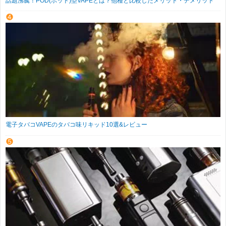
話題沸騰！POD(ポッド)型VAPEとは？他種と比較したメリット・デメリット
電子タバコVAPEのタバコ味リキッド10選&レビュー