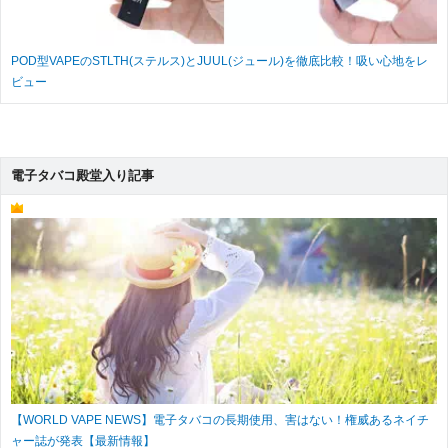
POD型VAPEのSTLTH(ステルス)とJUUL(ジュール)を徹底比較！吸い心地をレ
ビュー
電子タバコ殿堂入り記事
【WORLD VAPE NEWS】電子タバコの長期使用、害はない！権威あるネイチ
ャー誌が発表【最新情報】