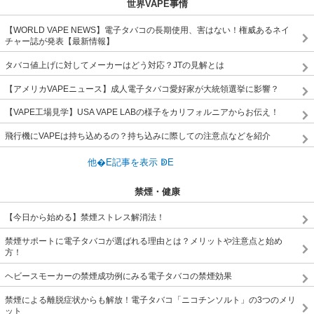
世界VAPE事情
【WORLD VAPE NEWS】電子タバコの長期使用、害はない！権威あるネイ
チャー誌が発表【最新情報】
タバコ値上げに対してメーカーはどう対応？JTの見解とは
【アメリカVAPEニュース】成人電子タバコ愛好家が大統領選挙に影響？
【VAPE工場見学】USA VAPE LABの様子をカリフォルニアからお伝え！
飛行機にVAPEは持ち込めるの？持ち込みに際しての注意点などを紹介
禁煙・健康
【今日から始める】禁煙ストレス解消法！
禁煙サポートに電子タバコが選ばれる理由とは？メリットや注意点と始め
方！
ヘビースモーカーの禁煙成功例にみる電子タバコの禁煙効果
禁煙による離脱症状からも解放！電子タバコ「ニコチンソルト」の3つのメリ
ット