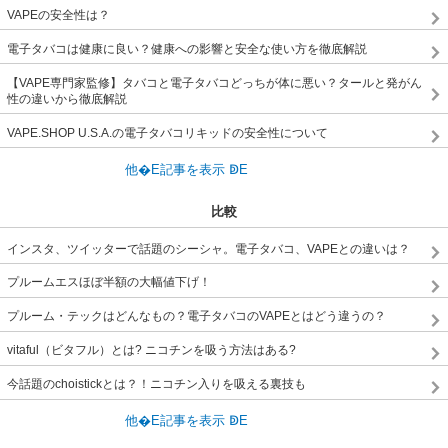
VAPEの安全性は？
電子タバコは健康に良い？健康への影響と安全な使い方を徹底解説
【VAPE専門家監修】タバコと電子タバコどっちが体に悪い？タールと発がん
性の違いから徹底解説
VAPE.SHOP U.S.A.の電子タバコリキッドの安全性について
比較
インスタ、ツイッターで話題のシーシャ。電子タバコ、VAPEとの違いは？
プルームエスほぼ半額の大幅値下げ！
プルーム・テックはどんなもの？電子タバコのVAPEとはどう違うの？
vitaful（ビタフル）とは? ニコチンを吸う方法はある?
今話題のchoistickとは？！ニコチン入りを吸える裏技も