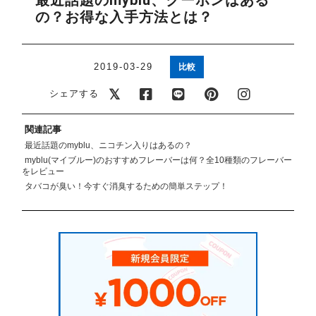
最近話題のmyblu、クーポンはある
アメリカ・カナダ製
日本製（フレーバー）
の？お得な入手方法とは？
2019-03-29
比較
シェアする
関連記事
最近話題のmyblu、ニコチン入りはあるの？
myblu(マイブルー)のおすすめフレーバーは何？全10種類のフレーバー
をレビュー
タバコが臭い！今すぐ消臭するための簡単ステップ！