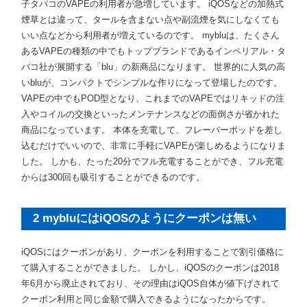
子タバコのVAPEの利用者が急増しています。 iQOSなどの加熱式
煙草とは違って、タールを含まない点や副流煙を気にしなくても
いい点などから利用者が増えているのです。 mybluは、たくさん
あるVAPEの種類の中でもトップブランドであるインペリアル・タ
バコ社が展開する「blu」の新商品になります。 世界的に人気の高
いbluが、コンパクトでシンプルな作りになって登場したのです。
VAPEの中でもPOD型となり、これまでのVAPEではリキッドの注
入やコイルの交換といったメンテナンスなどの面倒さが省かれた
商品になっています。 本体を充電して、フレーバーポッドを差し
込むだけでいいので、非常に手軽にVAPEが楽しめるようになりま
した。 しかも、たった20分でフル充電することができ、フル充電
からは300回も吸引することができるのです。
2 mybluにはiQOSのようにクーポンは無い
iQOSにはクーポンがあり、クーポンを利用することで割引価格に
て購入することができました。 しかし、iQOSのクーポンは2018
年6月から廃止されており、その理由はiQOS自体が値下げされて
クーポン利用と同じ金額で購入できるようになったからです。