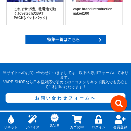
これぞサブ機。乾電池で動
vape brand introduction
くJoyetechのBAT
naked100
PACK(バットパック)
特集一覧はこちら
当サイトへのお問い合わせにつきましては、以下の専用フォームにて承り
ます。
VAPE.SHOPなら日本語対応で初めてのニコチンリキッド購入でも安心し
てご利用いただけます！
お問い合わせフォームへ
電子タバコ通販 Vape.Shop
個人輸入・配送について
↑
SALE
リキッド
デバイス
カゴの中
ログイン
会員登録