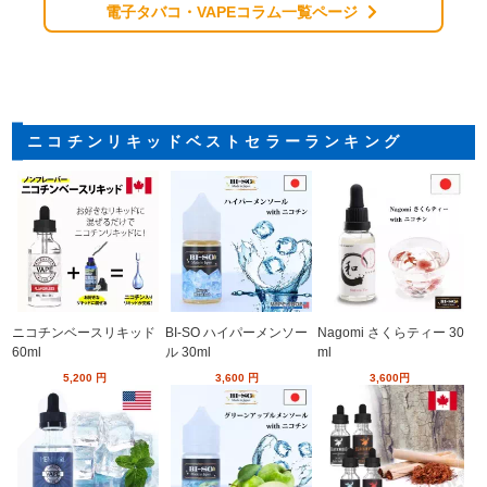
電子タバコ・VAPEコラム一覧ページ
ニコチンリキッドベストセラーランキング
ニコチンベースリキッド
BI-SO ハイパーメンソー
Nagomi さくらティー 30
60ml
ル 30ml
ml
5,200
円
3,600
円
3,600
円