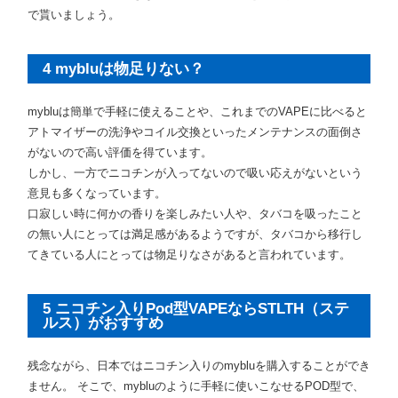
で貰いましょう。
4 mybluは物足りない？
mybluは簡単で手軽に使えることや、これまでのVAPEに比べると
アトマイザーの洗浄やコイル交換といったメンテナンスの面倒さ
がないので高い評価を得ています。
しかし、一方でニコチンが入ってないので吸い応えがないという
意見も多くなっています。
口寂しい時に何かの香りを楽しみたい人や、タバコを吸ったこと
の無い人にとっては満足感があるようですが、タバコから移行し
てきている人にとっては物足りなさがあると言われています。
5 ニコチン入りPod型VAPEならSTLTH（ステ
ルス）がおすすめ
残念ながら、日本ではニコチン入りのmybluを購入することができ
ません。 そこで、mybluのように手軽に使いこなせるPOD型で、