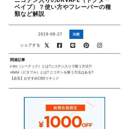
ニコチン入りのDRVAPE（ドクター
アメリカ・カナダ製
日本製（フレーバー）
ベイプ）？使い方やフレーバーの種
類など解説
2019-08-27
比較
シェアする
関連記事
c-tec（シーテック）とは?ニコチン入りで吸う方法?!
vitaful（ビタフル）とは? ニコチンを吸う方法はある?
【必見】おすすめCBDリキッド