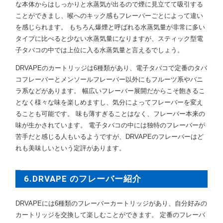
な本体からはしっかりと水蒸気が出るので煙に見立てて吸引する
ことができまし、喉へのキック感もフレーバーごとによって違い
を感じられます。 もちろん爆煙と呼ばれる水蒸気量が非常に多い
タイプに比べると少ない水蒸気量になりますが、スティック型電
子タバコの中では上位に入る水蒸気量と言えるでしょう。
DRVAPEのカートリッジは6種類があり、電子タバコで定番のタバ
コフレーバーとメンソールフレーバー以外にもフルーツ系やバニ
ラ系などがあります。 幅広いフレーバー展開だからこそ飽きるこ
となく様々な味を楽しめますし、気分によってフレーバーを変え
ることも可能です。 味も薄すぎることはなく、フレーバー本来の
味が生かされています。 電子タバコの中には独特のフレーバーが
苦手だと感じる人もいるようですが、DRVAPEのフレーバーはど
れも美味しいという定評があります。
6.DRVAPE のフレーバー紹介
DRVAPEには6種類のフレーバーカートリッジがあり、自分好みの
カートリッジを交換して楽しむことができます。 定番のフレーバ