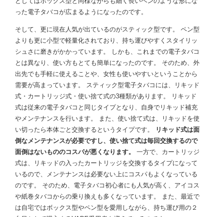
としてはボックス型と同様ながらも細く長いペンのような形にな
った電子タバコが広まるようになったのです。
そして、更に現在人気が出ているのがスティック型です。 ペン型
よりも更に小型で軽量化されており、持ち運びやすくスタイリッ
シュさに磨きがかかっています。 しかも、これまでの電子タバコ
とは異なり、使い方もとても簡単になったのです。 そのため、外
出先でも手軽に使えることや、女性も使いやすいということから
需要が高まっています。 スティック型電子タバコには、リキッド
式・カートリッジ式・使い捨て式の3種類があります。 リキッド
式は従来の電子タバコと同じタイプとなり、自身でリキッド補充
やメンテナンスを行います。 また、使い捨て式は、リキッドを使
い切ったら本体ごと交換するというタイプです。
リキッド式は面
倒なメンテナンスが必要ですし、使い捨て式は毎回交換するので
面倒はないもののコスパが悪くなります。
一方で、カートリッジ
式は、リキッドの入ったカートリッジを交換するタイプになって
いるので、メンテナンスは必要ない上にコスパもよくなっている
のです。 そのため、電子タバコ初心者にも人気が高く、アイコス
や紙巻タバコからの乗り換えも多くなっています。 また、最近で
は自宅ではボックス型やペン型を愛用しながら、持ち運び用の２