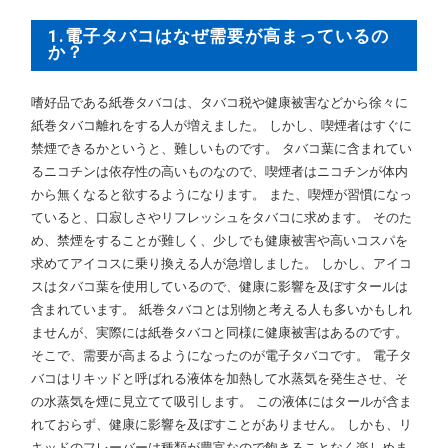
1.電子タバコはなぜ需要が高まっているの
か？
嗜好品である紙巻タバコは、タバコ税や健康被害などから徐々に
紙巻タバコ離れをする人が増えました。 しかし、喫煙者はすぐに
禁煙できるかというと、難しいものです。 タバコ葉に含まれてい
るニコチンは依存性の高いものなので、喫煙者はニコチンが体内
から無くなると欲するようになります。 また、喫煙が習慣になっ
ていると、口寂しさやリフレッシュをタバコに求めます。 そのた
め、禁煙をすることが難しく、少しでも健康被害や高いコスパを
求めてアイコスに乗り換える人が急増しました。 しかし、アイコ
スはタバコ葉を使用しているので、健康に影響を及ぼすタールは
含まれています。 紙巻タバコとは別物と考える人も多いかもしれ
ませんが、実際には紙巻タバコと同様に健康被害はあるのです。
そこで、需要が高まるようになったのが電子タバコです。 電子タ
バコはリキッドと呼ばれる液体を加熱して水蒸気を発生させ、そ
の水蒸気を煙に見立てて吸引します。 この液体にはタールが含ま
れておらず、健康に影響を及ぼすことがありません。 しかも、リ
キッドのフレーバーは種類が豊富なので飽きることなく楽しめま