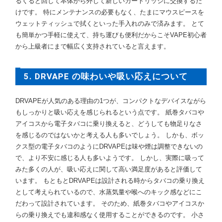
るくると回して本体から外して新しいカートリッジに交換するだ
けです。 特にメンテナンスの必要もなく、たまにマウスピースを
ウェットティッシュで拭くといった手入れのみで済みます。 とて
も簡単かつ手軽に使えて、持ち運びも便利だからこそVAPE初心者
から上級者にまで幅広く支持されていると言えます。
5. DRVAPE の味わいや吸い応えについて
DRVAPEが人気のある理由の1つが、コンパクトなデバイスながら
もしっかりと吸い応えを感じられるという点です。 紙巻タバコや
アイコスから電子タバコに乗り換えると、どうしても物足りなさ
を感じるのではないかと考える人も多いでしょう。 しかも、ボッ
クス型の電子タバコのようにDRVAPEは味や煙は調整できないの
で、より不安に感じる人も多いようです。 しかし、実際に吸って
みた多くの人が、吸い応えに関して高い満足度があると評価して
います。 もともとDRVAPEは設計される時からタバコの乗り換え
として考えられているので、水蒸気量や喉へのキック感などにこ
だわって設計されています。 そのため、紙巻タバコやアイコスか
らの乗り換えでも違和感なく使用することができるのです。 小さ