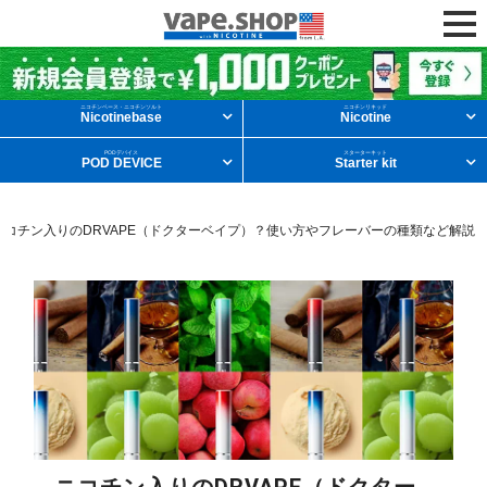
ニコチンリキッドを条件から探す
ニコチンベース・ニコチンソルト
ニコチンリキッド
Nicotinebase
Nicotine
PODデバイス
スターターキット
POD DEVICE
Starter kit
メンソール
フルーツ
デザート
ニコチン入りのDRVAPE（ドクターベイプ）？使い方やフレーバーの種類など解説
タバコ
ドリンク
ニコチンベース
他の条件から探す
新商品
ニコチンソルト
POD型VAPE