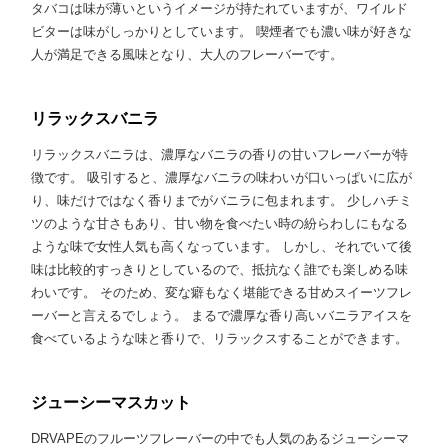
タバコは味が薄いというイメージが持たれていますが、ワイルド
ビターは味がしっかりとしています。 喫煙者でも濃い味が好きな
人が満足できる風味となり、大人のフレーバーです。
リラックスバニラ
リラックスバニラは、濃厚なバニラの香りの甘いフレーバーが特
徴です。 吸引すると、濃厚なバニラの味わいが口いっぱいに広が
り、味だけではなく香りまでがバニラに包まれます。 少しハチミ
ツのような甘さもあり、甘い物を食べたい時の紛らわしにもなる
ような味で女性人気も高くなっています。 しかし、それでいて後
味は比較的すっきりとしているので、抵抗なく誰でも楽しめる味
わいです。 そのため、変な癖もなく堪能できる甘めスイーツフレ
ーバーと言えるでしょう。 まるで濃厚な香り高いバニラアイスを
食べているような味と香りで、リラックスすることができます。
ジューシーマスカット
DRVAPEのフルーツフレーバーの中でも人気のあるジューシーマ