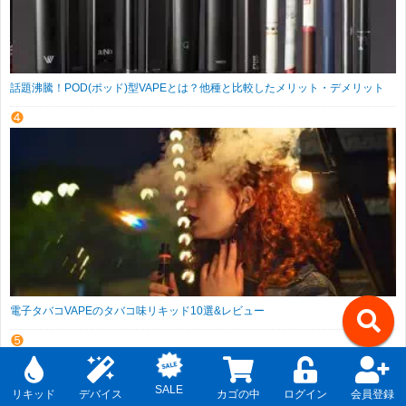
話題沸騰！POD(ポッド)型VAPEとは？他種と比較したメリット・デメリット
電子タバコVAPEのタバコ味リキッド10選&レビュー
↑
SALE
リキッド
デバイス
カゴの中
ログイン
会員登録