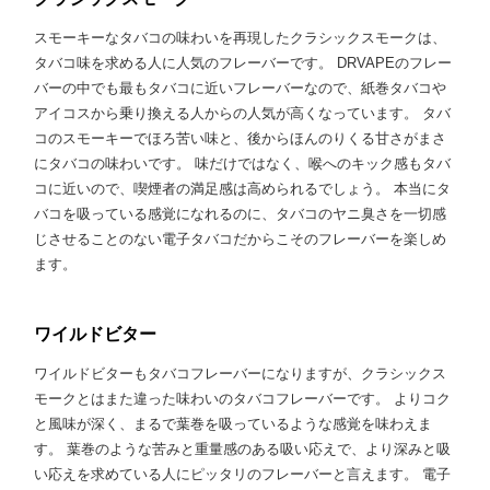
スモーキーなタバコの味わいを再現したクラシックスモークは、
タバコ味を求める人に人気のフレーバーです。 DRVAPEのフレー
バーの中でも最もタバコに近いフレーバーなので、紙巻タバコや
アイコスから乗り換える人からの人気が高くなっています。 タバ
コのスモーキーでほろ苦い味と、後からほんのりくる甘さがまさ
にタバコの味わいです。 味だけではなく、喉へのキック感もタバ
コに近いので、喫煙者の満足感は高められるでしょう。 本当にタ
バコを吸っている感覚になれるのに、タバコのヤニ臭さを一切感
じさせることのない電子タバコだからこそのフレーバーを楽しめ
ます。
ワイルドビター
ワイルドビターもタバコフレーバーになりますが、クラシックス
モークとはまた違った味わいのタバコフレーバーです。 よりコク
と風味が深く、まるで葉巻を吸っているような感覚を味わえま
す。 葉巻のような苦みと重量感のある吸い応えで、より深みと吸
い応えを求めている人にピッタリのフレーバーと言えます。 電子