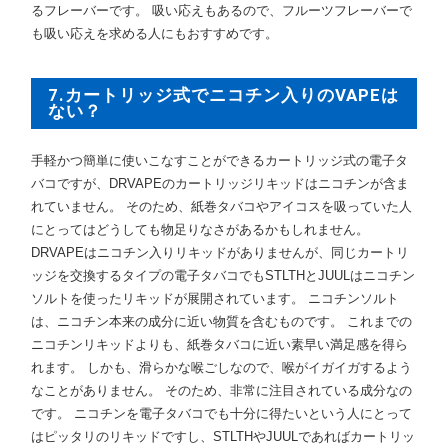
るフレーバーです。 吸い応えもあるので、フルーツフレーバーで
も吸い応えを求める人にもおすすめです。
7.カートリッジ式でニコチン入りのVAPEは
ない？
手軽かつ簡単に使いこなすことができるカートリッジ式の電子タ
バコですが、DRVAPEのカートリッジリキッドはニコチンが含ま
れていません。 そのため、紙巻タバコやアイコスを吸っていた人
にとってはどうしても物足りなさがあるかもしれません。
DRVAPEはニコチン入りリキッドがありませんが、同じカートリ
ッジを交換するタイプの電子タバコでもSTLTHとJUULはニコチン
ソルトを使ったリキッドが展開されています。 ニコチンソルト
は、ニコチン本来の成分に近い物質を含むものです。 これまでの
ニコチンリキッドよりも、紙巻タバコに近い素早い満足感を得ら
れます。 しかも、滑らかな喉ごしなので、喉がイガイガするよう
なことがありません。 そのため、非常に注目されている成分なの
です。 ニコチンを電子タバコでも十分に得たいという人にとって
はピッタリのリキッドですし、STLTHやJUULであればカートリッ