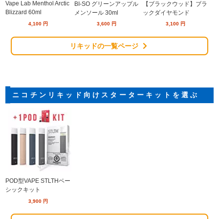
Vape Lab Menthol Arctic
BI-SO グリーンアップル
【ブラックウッド】ブラ
Blizzard 60ml
メンソール 30ml
ックダイヤモンド
4,100
円
3,600
円
3,100
円
リキッドの一覧ページ
ニコチンリキッド向けスターターキットを選ぶ
POD型VAPE STLTHベー
シックキット
3,900
円