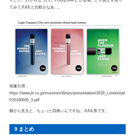
そして、JTからもついに"POD型VAPE"が登場。とりあえず買っ
てみてJUULと比較かなあ…。
画像引用：
https://www.jti.co.jp/investors/library/presentation/2018_London/pd
f/20180605_3.pdf
横から見ると、ちょっと四角いんですね。JUUL系です。
9 まとめ