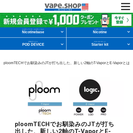
ニコチンリキッドを条件から探す
ニコチンベース・ニコチンソルト
ニコチンリキッド
Nicotinebase
Nicotine
PODデバイス
スターターキット
POD DEVICE
Starter kit
メンソール
フルーツ
デザート
覧
>
ploomTECHでお馴染みのJTが打ち出した、新しい2軸のT-VaporとE-Vaporとは
タバコ
ドリンク
ニコチンベース
他の条件から探す
新商品
ニコチンソルト
POD型VAPE
ploomTECHでお馴染みのJTが打ち
出した、新しい2軸のT-VaporとE-