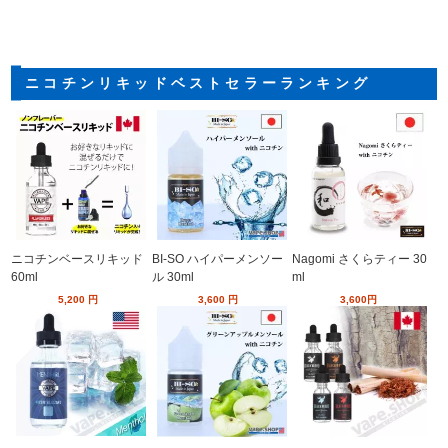
ニコチンリキッドベストセラーランキング
ニコチンベースリキッド
BI-SO ハイパーメンソー
Nagomi さくらティー 30
60ml
ル 30ml
ml
5,200
円
3,600
円
3,600
円