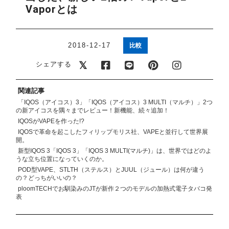
アメリカ・カナダ製
日本製（フレーバー）
Vaporとは
2018-12-17
比較
シェアする
関連記事
「IQOS（アイコス）3」「IQOS（アイコス）3 MULTI（マルチ）」2つ
の新アイコスを隅々までレビュー！新機能、続々追加！
IQOSがVAPEを作った!?
IQOSで革命を起こしたフィリップモリス社、VAPEと並行して世界展
開。
新型IQOS 3「IQOS 3」「IQOS 3 MULTI(マルチ)」は、世界ではどのよ
うな立ち位置になっていくのか。
POD型VAPE、STLTH（ステルス）とJUUL（ジュール）は何が違う
の？どっちがいいの？
ploomTECHでお馴染みのJTが新作２つのモデルの加熱式電子タバコ発
表