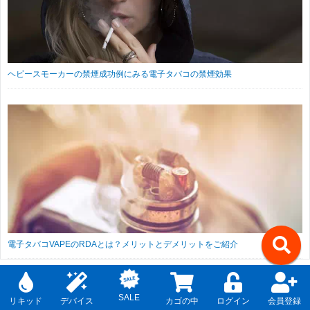
ヘビースモーカーの禁煙成功例にみる電子タバコの禁煙効果
電子タバコVAPEのRDAとは？メリットとデメリットをご紹介
↑
SALE
リキッド
デバイス
カゴの中
ログイン
会員登録