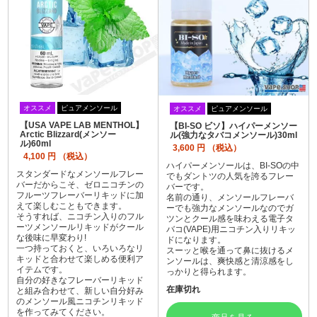
オススメ
ピュアメンソール
オススメ
ピュアメンソール
【USA VAPE LAB MENTHOL】
【BI-SO ビソ】ハイパーメンソー
Arctic Blizzard(メンソー
ル(強力なタバコメンソール)30ml
ル)60ml
3,600
円 （税込）
4,100
円 （税込）
ハイパーメンソールは、BI-SOの中
スタンダードなメンソールフレー
でもダントツの人気を誇るフレー
バーだからこそ、ゼロニコチンの
バーです。
フルーツフレーバーリキッドに加
名前の通り、メンソールフレーバ
えて楽しむこともできます。
ーでも強力なメンソールなのでガ
そうすれば、ニコチン入りのフル
ツンとクール感を味わえる電子タ
ーツメンソールリキッドがクール
バコ(VAPE)用ニコチン入りリキッ
な後味に早変わり!
ドになります。
一つ持っておくと、いろいろなリ
スーッと喉を通って鼻に抜けるメ
キッドと合わせて楽しめる便利ア
ンソールは、爽快感と清涼感をし
イテムです。
っかりと得られます。
自分の好きなフレーバーリキッド
在庫切れ
と組み合わせて、新しい自分好み
のメンソール風ニコチンリキッド
を作ってみてください。