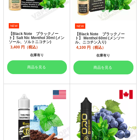
NEW
NEW
【Black Note ブラックノー
【Black Note ブラックノー
ト】Salt Nic Menthol 30ml (メン
ト】 Menthol 60ml (メンソー
ソール、ソルトニコチン)
ル、ニコチン入り)
3,400
円（税込）
4,100
円（税込）
在庫有り
在庫有り
商品を見る
商品を見る