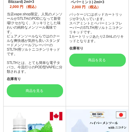
Blizzard) 2ml×3
ペパーミント) 2ml×3
2,000
円 （税込）
2,000
円 （税込）
当店vape.shop限定。人気のメンソ
パッケージにはポッドカートリッ
ールがSTLTHのPODになって新登
ジが3つ入っています。
場!クセがなく、スッキリとした味
スペアミントとペパーミントフレ
わいの純粋なメンソール風味で
ーバーのSTLTH用ソルトニコチン
す。
リキッドです。
ピュアメンソールならではのクー
1カートリッジあたり2.0mLのリキ
ルな爽快感が気持ち良いスタンダ
ッドとなります。
ードメンソールフレーバーの
在庫有り
STLTH用ソルトニコチンリキッド
です。
商品を見る
STLTHとは、とても簡単な電子タ
バコ。今流行りのPOD型VAPEに分
類されます。
在庫有り
商品を見る