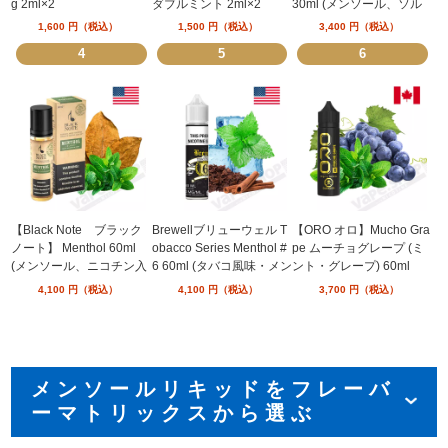
g 2ml×2
ダブルミント 2ml×2
30ml (メンソール、ソル
トニコチン)
1,600
円（税込）
1,500
円（税込）
3,400
円（税込）
4
5
6
【Black Note ブラック
Brewellブリューウェル T
【ORO オロ】Mucho Gra
ノート】 Menthol 60ml
obacco Series Menthol #
pe ムーチョグレープ (ミ
(メンソール、ニコチン入
6 60ml (タバコ風味・メン
ント・グレープ) 60ml
り)
ソール)
4,100
円（税込）
4,100
円（税込）
3,700
円（税込）
メンソールリキッドをフレーバ
ーマトリックスから選ぶ