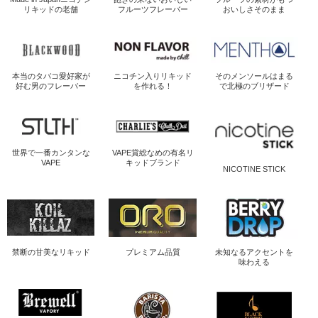
リキッドの老舗
フルーツフレーバー
おいしさそのまま
本当のタバコ愛好家が
ニコチン入り
リキッド
そのメンソールは
まる
好む男のフレーバー
を作れる！
で北極のブリザード
世界で一番
カンタンな
VAPE賞総なめの
有名リ
VAPE
キッドブランド
NICOTINE STICK
禁断の
甘美なリキッド
プレミアム品質
未知なるアクセントを
味わえる