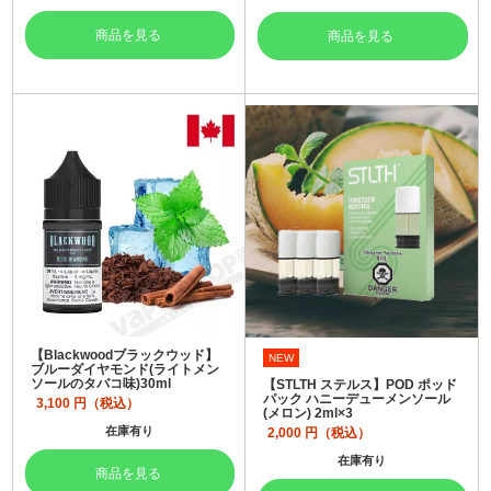
商品を見る
商品を見る
【Blackwoodブラックウッド】
NEW
ブルーダイヤモンド(ライトメン
ソールのタバコ味)30ml
【STLTH ステルス】POD ポッド
パック ハニーデューメンソール
3,100
円（税込）
(メロン) 2ml×3
在庫有り
2,000
円（税込）
在庫有り
商品を見る