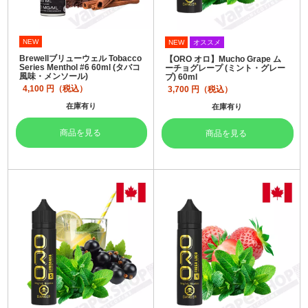
NEW
NEW
オススメ
Brewellブリューウェル Tobacco
【ORO オロ】Mucho Grape ム
Series Menthol #6 60ml (タバコ
ーチョグレープ (ミント・グレー
風味・メンソール)
プ) 60ml
4,100
円（税込）
3,700
円（税込）
在庫有り
在庫有り
商品を見る
商品を見る