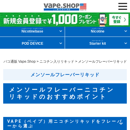
ニコチンリキッドを条件から探す
ニコチンベース・ニコチンソルト
ニコチンリキッド
Nicotinebase
Nicotine
PODデバイス
スターターキット
POD DEVICE
Starter kit
メンソール
フルーツ
デザート
タバコ通販 Vape.Shop
>
ニコチン入りリキッド
>
メンソールフレーバーリキッド
タバコ
ドリンク
ニコチンベース
メンソールフレーバーリキッド
他の条件から探す
メンソールフレーバーニコチン
リキッドのおすすめポイント
新商品
ニコチンソルト
POD型VAPE
VAPEのリキッドの中でも最も人気の高いフレーバーがメンソールフ
VAPE（ベイプ）用ニコチンリキッドをフレーバ
レーバーです。
ーから選ぶ
メンソールフレーバーには以下の特徴があります。