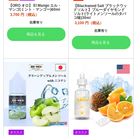
【ORO オロ】 El Mango エル・
【Blackwood Salt ブラックウッ
マンゴ(ミント・マンゴー)60ml
ドソルト】ブルーダイヤモンド
ソルト(ライトメンソールのタバ
3,700
円（税込）
コ味)30ml
在庫有り
3,100
円（税込）
在庫有り
商品を見る
商品を見る
オススメ
オススメ