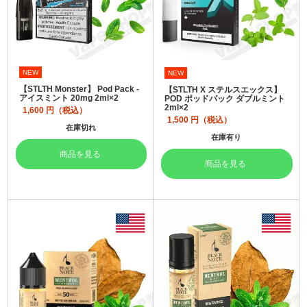
NEW
NEW
【STLTH Monster】 Pod Pack -
【STLTH X ステルスエックス】
アイスミント 20mg 2ml×2
POD ポッドパック ダブルミント
2ml×2
1,600
円（税込）
1,500
円（税込）
在庫切れ
在庫有り
商品を見る
商品を見る