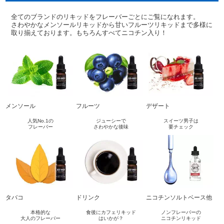
アメリカ・カナダ製
日本製（フレーバー）
全てのブランドのリキッドをフレーバーごとにご覧になれます。
さわやかなメンソールリキッドから甘いフルーツリキッドまで多様に
清涼感がある
取り揃えております。もちろんすべてニコチン入り！
味も舌になじみやすい
タバコとは違ったガツンとした刺激がある
メンソール
フルーツ
デザート
人気No.1の
ジューシーで
スイーツ男子は
フレーバー
さわやかな後味
要チェック
タバコ
ドリンク
ニコチンソルトベース他
本格的な
食後にカフェリキッド
ノンフレーバーの
大人のフレーバー
はいかが？
ニコチンリキッド