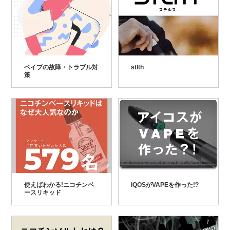
ベイプの故障・トラブル対
stlth
策
使えばわかる!ニコチンベ
IQOSがVAPEを作った!?
ースリキッド