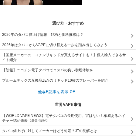
選び方・おすすめ
2026年のタバコ値上げ情報 銘柄と価格推移は？
2026年はタバコからVAPEに切り替える一歩を踏み出してみよう
【国産メーカーのニコチンリキッドが買えるサイトも！】個人輸入できるサ
イト紹介
【朗報】ニコチン電子タバコでコスパの良い喫煙体験を
プルームテックの互換品ZENのリキッド10種のフレーバーを紹介
世界VAPE事情
【WORLD VAPE NEWS】電子タバコの長期使用、害はない！権威あるネイ
チャー誌が発表【最新情報】
タバコ値上げに対してメーカーはどう対応？JTの見解とは