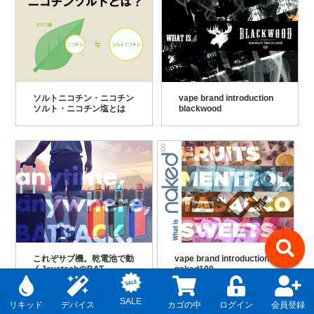
ソルトニコチン・ニコチン
vape brand introduction
ソルト・ニコチン塩とは
blackwood
これぞサブ機。乾電池で動
vape brand introduction
くJoyetechのBAT
naked100
PACK(バットパック)
↑
SALE
リキッド
デバイス
カゴの中
ログイン
会員登録