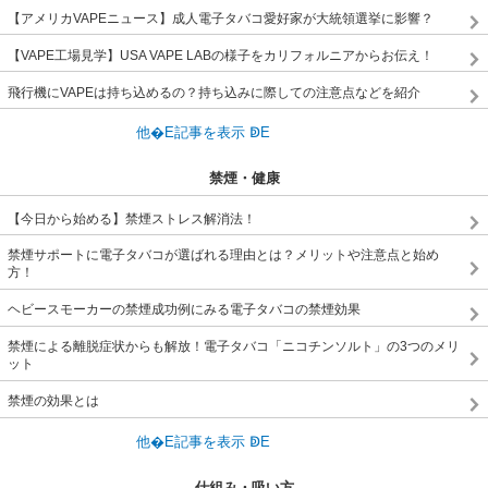
【アメリカVAPEニュース】成人電子タバコ愛好家が大統領選挙に影響？
【VAPE工場見学】USA VAPE LABの様子をカリフォルニアからお伝え！
飛行機にVAPEは持ち込めるの？持ち込みに際しての注意点などを紹介
禁煙・健康
【今日から始める】禁煙ストレス解消法！
禁煙サポートに電子タバコが選ばれる理由とは？メリットや注意点と始め
方！
ヘビースモーカーの禁煙成功例にみる電子タバコの禁煙効果
禁煙による離脱症状からも解放！電子タバコ「ニコチンソルト」の3つのメリ
ット
禁煙の効果とは
仕組み・吸い方