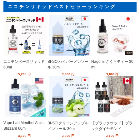
ニコチンリキッドベストセラーランキング
ニコチンベースリキッド
BI-SO ハイパーメンソー
Nagomi さくらティー 30
60ml
ル 30ml
ml
5,200
円
3,600
円
3,600
円
Vape Lab Menthol Arctic
BI-SO グリーンアップル
【ブラックウッド】ブラ
Blizzard 60ml
メンソール 30ml
ックダイヤモンド
4,100
円
3,600
円
3,100
円