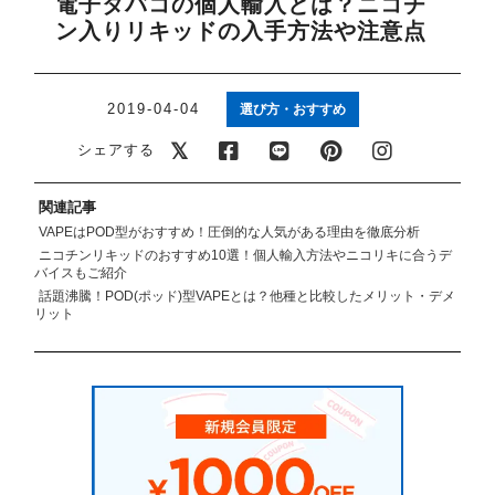
電子タバコの個人輸入とは？ニコチ
アメリカ・カナダ製
日本製（フレーバー）
ン入りリキッドの入手方法や注意点
2019-04-04
選び方・おすすめ
シェアする
関連記事
VAPEはPOD型がおすすめ！圧倒的な人気がある理由を徹底分析
ニコチンリキッドのおすすめ10選！個人輸入方法やニコリキに合うデ
バイスもご紹介
話題沸騰！POD(ポッド)型VAPEとは？他種と比較したメリット・デメ
リット