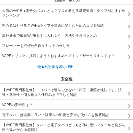
人気のVAPE（電子タバコ）とは？プロが教える基礎知識～タイプ別おすすめ
ランキング
初心者はむせる？VAPEライフを快適に楽しむためのコツを解説
海外通販で最新VAPEを手に入れよう！方法や注意点まとめ
フレーバーを混ぜた自作リキッドの作り方
VAPEトリックに挑戦しよう！おすすめのアトマイザーやリキッドは？
安全性
【VAPE専門家監修】ニコパフは違法ではない！転売・譲渡が違法です。法
律・危険性・個人輸入の仕組みまで正しく解説
VAPEの安全性は？
電子タバコは健康に良い？健康への影響と安全な使い方を徹底解説
【VAPE専門家監修】タバコと電子タバコどっちが体に悪い？タールと発がん
性の違いから徹底解説