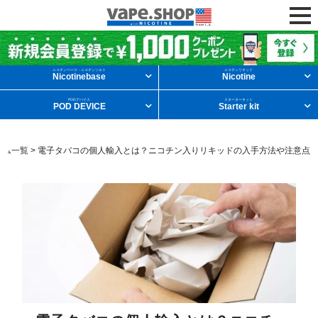
ニコチンリキッドを条件から探す
ニコチンベース・ニコチンソルト
ニコチンリキッド
Nicotinebase
Nicotine
PODデバイス
スターターキット
POD DEVICE
Starter kit
メンソール
フルーツ
デザート
ラム一覧
>
電子タバコの個人輸入とは？ニコチン入りリキッドの入手方法や注意点
タバコ
ドリンク
ニコチンベース
他の条件から探す
新商品
ニコチンソルト
POD型VAPE