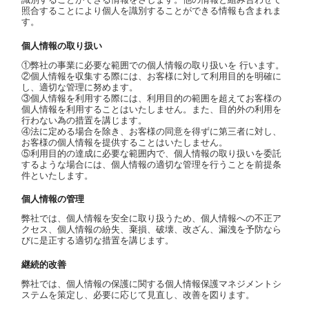
アメリカ・カナダ製
日本製（フレーバー）
照合することにより個人を識別することができる情報も含まれま
す。
個人情報の取り扱い
①弊社の事業に必要な範囲での個人情報の取り扱いを 行います。
②個人情報を収集する際には、お客様に対して利用目的を明確に
し、適切な管理に努めます。
③個人情報を利用する際には、利用目的の範囲を超えてお客様の
個人情報を利用することはいたしません。また、目的外の利用を
行わない為の措置を講じます。
④法に定める場合を除き、お客様の同意を得ずに第三者に対し、
お客様の個人情報を提供することはいたしません。
⑤利用目的の達成に必要な範囲内で、個人情報の取り扱いを委託
するような場合には、個人情報の適切な管理を行うことを前提条
件といたします。
個人情報の管理
弊社では、個人情報を安全に取り扱うため、個人情報への不正ア
クセス、個人情報の紛失、棄損、破壊、改ざん、漏洩を予防なら
びに是正する適切な措置を講じます。
継続的改善
弊社では、個人情報の保護に関する個人情報保護マネジメントシ
ステムを策定し、必要に応じて見直し、改善を図ります。