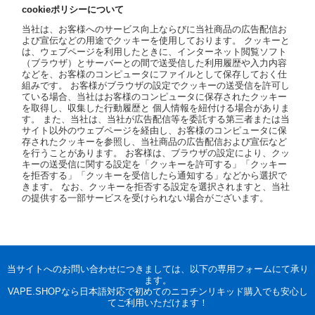
cookieポリシーについて
当社は、お客様へのサービス向上ならびに当社商品の広告配信お
よび宣伝などの用途でクッキーを使用しております。 クッキーと
は、ウェブページを利用したときに、インターネット閲覧ソフト
（ブラウザ）とサーバーとの間で送受信した利用履歴や入力内容
などを、お客様のコンピュータにファイルとして保存しておく仕
組みです。 お客様がブラウザの設定でクッキーの送受信を許可し
ている場合、当社はお客様のコンピュータに保存されたクッキー
を取得し、収集した行動履歴と 個人情報を紐付ける場合がありま
す。 また、当社は、当社が広告配信等を委託する第三者または当
サイト以外のウェブページを経由し、お客様のコンピュータに保
存されたクッキーを参照し、当社商品の広告配信および宣伝など
を行うことがあります。 お客様は、ブラウザの設定により、クッ
キーの送受信に関する設定を「クッキーを許可する」「クッキー
を拒否する」「クッキーを受信したら通知する」などから選択で
きます。 なお、クッキーを拒否する設定を選択されますと、当社
の提供する一部サービスを受けられない場合がございます。
当サイトへのお問い合わせにつきましては、以下の専用フォームにて承り
ます。
VAPE.SHOPなら日本語対応で初めてのニコチンリキッド購入でも安心し
てご利用いただけます！