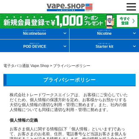
ニコチンリキッドを条件から探す
ニコチンベース・ニコチンソルト
ニコチンリキッド
Nicotinebase
Nicotine
PODデバイス
スターターキット
POD DEVICE
Starter kit
メンソール
フルーツ
デザート
電子タバコ通販 Vape.Shop
>
プライバシーポリシー
タバコ
ドリンク
ニコチンベース
プライバシーポリシー
他の条件から探す
株式会社トレードワークスエイシアは、
お客様にご安心していた
だくため、個人情報の保護方針を定め、お客様からお預かりする
大切な個人情報の適切な利用・管理に努めます。また、社内の個
人情報についても同様に適切な利用・管理に努めます。
新商品
ニコチンソルト
POD型VAPE
個人情報の定義
お客さま個人に関する情報(以下「個人情報」といいます)であっ
て、お客さまのお名前、住所、電話番号など当該お客さま個人を
識別することができる情報をさします。他の情報と組み合わせて