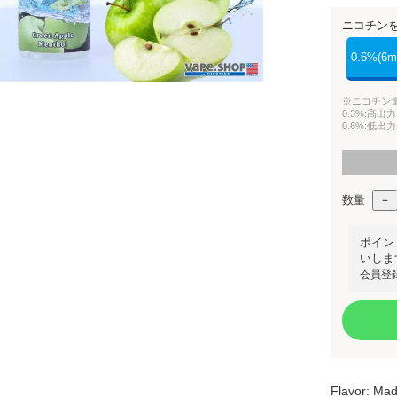
ニコチン
0.6%(6m
※ニコチン
0.3%:高
0.6%:低
数量
ポイン
いしま
会員登
Flavor: Mad