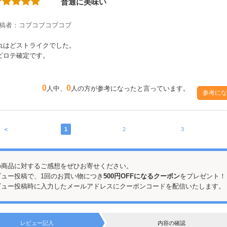
普通に美味い
稿者：コブコブコブコブ
れはどストライクでした。
ビロテ確定です。
0
0
人中、
人の方が参考になったと言っています。
参考にな
＜
1
2
3
の商品に対するご感想をぜひお寄せください。
ビュー投稿で、1回のお買い物につき
500円OFFになるクーポン
をプレゼント！
ビュー投稿時に入力したメールアドレスにクーポンコードを配信いたします。
レビュー記入
内容の確認