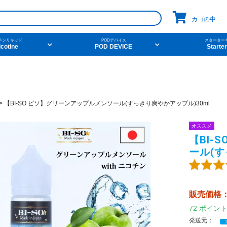
カゴの中
チンリキッド
PODデバイス
スターター
icotine
POD DEVICE
Starter
pico
コイル
ニコチンベース
ego aio
naked100
爆煙
v
件から探す
他の条件から探す
>
【BI-SO ビソ】グリーンアップルメンソール(すっきり爽やかアップル)30ml
オススメ
ーツ
デザート
新商品
ニコチン
【BI-
ール(す
ンク
ニコチンベース
アメリカ・カナダ製
日本製（フ
販売価格
72
ポイン
発送元：