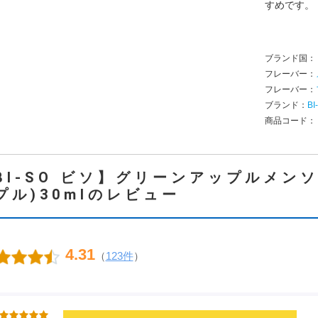
すめです。
ブランド国
フレーバー：
フレーバー：
ブランド：
BI
商品コード
BI-SO ビソ】グリーンアップルメン
プル)30mlのレビュー
4.31
（
123件
）