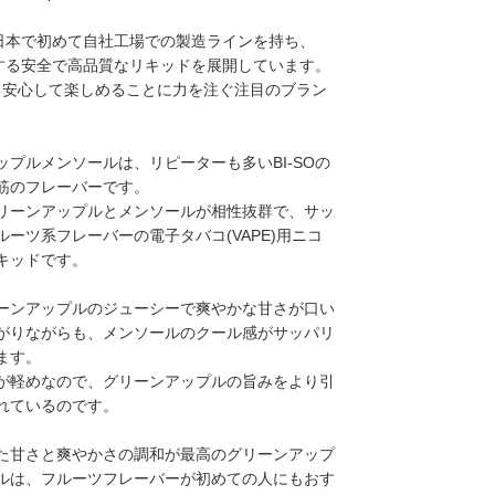
は、日本で初めて自社工場での製造ラインを持ち、
得する安全で高品質なリキッドを展開しています。
より安心して楽しめることに力を注ぐ注目のブラン
ップルメンソールは、リピーターも多いBI-SOの
筋のフレーバーです。
リーンアップルとメンソールが相性抜群で、サッ
ルーツ系フレーバーの電子タバコ(VAPE)用ニコ
キッドです。
ーンアップルのジューシーで爽やかな甘さが口い
がりながらも、メンソールのクール感がサッパリ
ます。
が軽めなので、グリーンアップルの旨みをより引
れているのです。
た甘さと爽やかさの調和が最高のグリーンアップ
ルは、フルーツフレーバーが初めての人にもおす