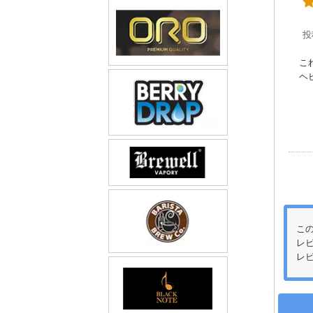
投
こ
ヘ
こ
レ
レ