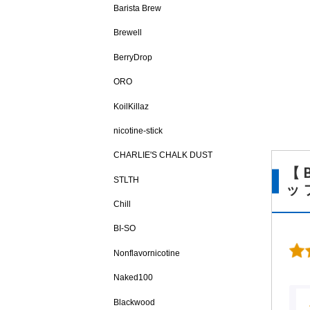
Barista Brew
Brewell
BerryDrop
ORO
KoilKillaz
nicotine-stick
CHARLIE'S CHALK DUST
【
STLTH
ッ
Chill
BI-SO
Nonflavornicotine
Naked100
Blackwood