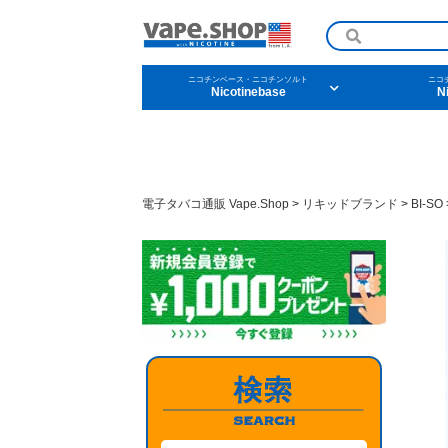
ニコチンベース・ニコチンソルト
ニコ
Nicotinebase
N
ニコチンリキッドを条
電子タバコ通販 Vape.Shop
>
リキッドブランド
>
BI-SO
メンソール
フル
タバコ
ドリ