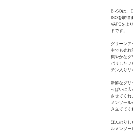
BI-SO
ISOを取
VAPEを
ドです。
グリーンア
中でも売れ
爽やかなグ
パリしたフ
チン入りリ
新鮮なグリ
っぱいに広
させてくれ
メンソール
き立ててく
ほんのりし
ルメンソー