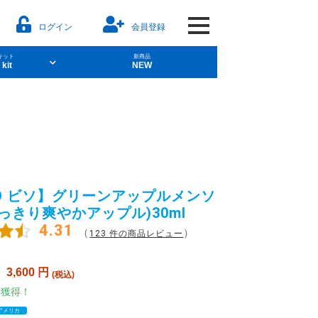
ログイン
会員登録
キット
新商品
 kit
NEW
aporesso
ソルト
POD型VAPE
SO ビソ】グリーンアップルメンソ
っきり爽やかアップル)30ml
4.31
（
）
123 件の商品レビュー
レーバー）
：
3,600
円
(税込)
ト獲得！
アメリカ