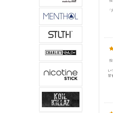
投
「
投
い
甘