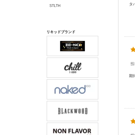
タ
STLTH
リキッドブランド
投
期