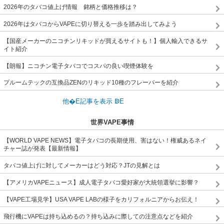
2026年のタバコ値上げ情報 銘柄と価格推移は？
2026年はタバコからVAPEに切り替える一歩を踏み出してみよう
【国産メーカーのニコチンリキッドが買えるサイトも！】個人輸入できるサ
イト紹介
【朗報】ニコチン電子タバコでコスパの良い喫煙体験を
プルームテックの互換品ZENのリキッド10種のフレーバーを紹介
世界VAPE事情
【WORLD VAPE NEWS】電子タバコの長期使用、害はない！権威あるネイ
チャー誌が発表【最新情報】
タバコ値上げに対してメーカーはどう対応？JTの見解とは
【アメリカVAPEニュース】成人電子タバコ愛好家が大統領選挙に影響？
【VAPE工場見学】USA VAPE LABの様子をカリフォルニアからお伝え！
飛行機にVAPEは持ち込めるの？持ち込みに際しての注意点などを紹介