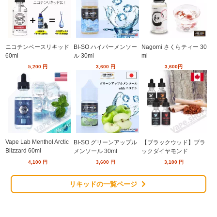
ニコチンベースリキッド
BI-SO ハイパーメンソー
Nagomi さくらティー 30
60ml
ル 30ml
ml
5,200
円
3,600
円
3,600
円
Vape Lab Menthol Arctic
BI-SO グリーンアップル
【ブラックウッド】ブラ
Blizzard 60ml
メンソール 30ml
ックダイヤモンド
4,100
円
3,600
円
3,100
円
リキッドの一覧ページ