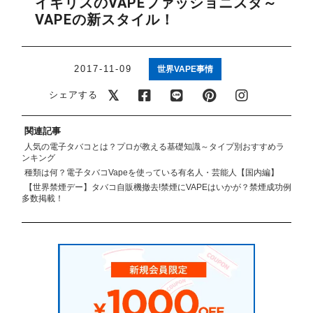
イギリスのVAPEファッショニスタ～
アメリカ・カナダ製
日本製（フレーバー）
VAPEの新スタイル！
2017-11-09
世界VAPE事情
シェアする
関連記事
人気の電子タバコとは？プロが教える基礎知識～タイプ別おすすめラ
ンキング
種類は何？電子タバコVapeを使っている有名人・芸能人【国内編】
【世界禁煙デー】タバコ自販機撤去!禁煙にVAPEはいかが？禁煙成功例
多数掲載！