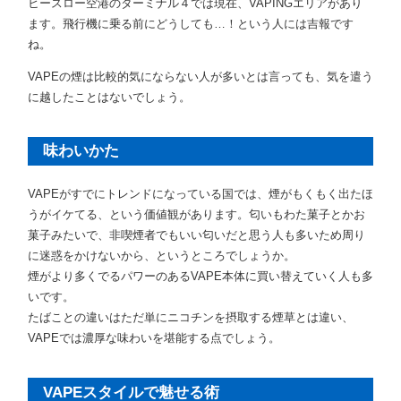
ヒースロー空港のターミナル４では現在、VAPINGエリアがあり
ます。飛行機に乗る前にどうしても…！という人には吉報です
ね。
VAPEの煙は比較的気にならない人が多いとは言っても、気を遣う
に越したことはないでしょう。
味わいかた
VAPEがすでにトレンドになっている国では、煙がもくもく出たほ
うがイケてる、という価値観があります。匂いもわた菓子とかお
菓子みたいで、非喫煙者でもいい匂いだと思う人も多いため周り
に迷惑をかけないから、というところでしょうか。
煙がより多くでるパワーのあるVAPE本体に買い替えていく人も多
いです。
たばことの違いはただ単にニコチンを摂取する煙草とは違い、
VAPEでは濃厚な味わいを堪能する点でしょう。
VAPEスタイルで魅せる術