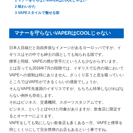
1 マナーを守らないVAPERはCOOLじゃない
2 味わいかた
3 VAPEスタイルで魅せる術
マナーを守らないVAPERはCOOLじゃない
日本人目線だと自由奔放なイメージがあるヨーロッパですが、イ
ギリスはその中でも紳士の国としても知られる国です。
煙草と同様、VAPEの煙が苦手だという人も少なからずいます。
とは言っても2016年7月の段階では、イギリスで公共の場において
VAPEへの規制は特にありません。ざっくり言うと息を吸っていい
ところではVAPEができるくらいの感覚でしょうか。
そんなVAPE先進国のイギリスですが、もちろん特筆しなければな
らない例外も存在します。
それはビジネス、交通機関、スポーツスタジアムです。
ビジネス、というとぼやけた印象がありますが、飲食店に限定す
るとオーナーによります。
VAPEをしても気にしない飲食店も多くある一方、VAPEと煙草を
同じくくりにして完全禁煙のお店もあるという事ですね。