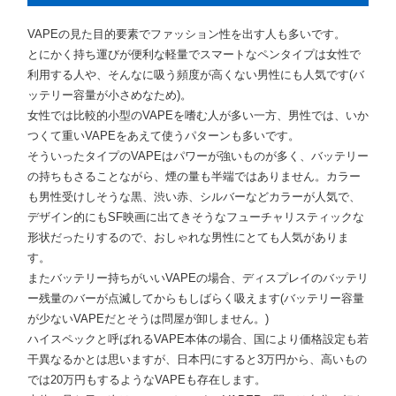
VAPEの見た目的要素でファッション性を出す人も多いです。
とにかく持ち運びが便利な軽量でスマートなペンタイプは女性で
利用する人や、そんなに吸う頻度が高くない男性にも人気です(バ
ッテリー容量が小さめなため)。
女性では比較的小型のVAPEを嗜む人が多い一方、男性では、いか
つくて重いVAPEをあえて使うパターンも多いです。
そういったタイプのVAPEはパワーが強いものが多く、バッテリー
の持ちもさることながら、煙の量も半端ではありません。カラー
も男性受けしそうな黒、渋い赤、シルバーなどカラーが人気で、
デザイン的にもSF映画に出てきそうなフューチャリスティックな
形状だったりするので、おしゃれな男性にとても人気がありま
す。
またバッテリー持ちがいいVAPEの場合、ディスプレイのバッテリ
ー残量のバーが点滅してからもしばらく吸えます(バッテリー容量
が少ないVAPEだとそうは問屋が卸しません。)
ハイスペックと呼ばれるVAPE本体の場合、国により価格設定も若
干異なるかとは思いますが、日本円にすると3万円から、高いもの
では20万円もするようなVAPEも存在します。