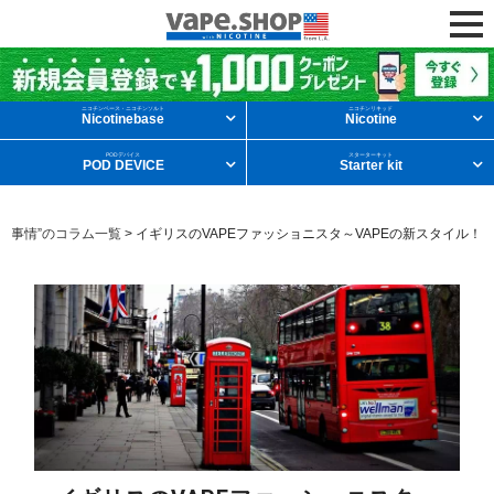
ニコチンリキッドを条件から探す
ニコチンベース・ニコチンソルト
ニコチンリキッド
Nicotinebase
Nicotine
PODデバイス
スターターキット
POD DEVICE
Starter kit
メンソール
フルーツ
デザート
APE事情”のコラム一覧
>
イギリスのVAPEファッショニスタ～VAPEの新スタイル！
タバコ
ドリンク
ニコチンベース
他の条件から探す
新商品
ニコチンソルト
POD型VAPE