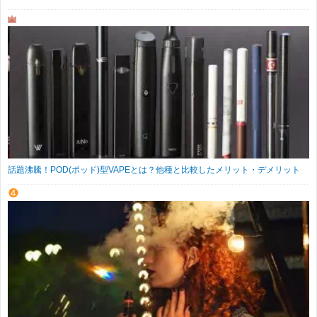
話題沸騰！POD(ポッド)型VAPEとは？他種と比較したメリット・デメリット