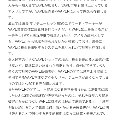
人から一般人までVAPEが広まり、VAPE市場も盛り上がっている
アメリカですが、VAPE販売者やVAPERにとって懸念も存在しま
す。
最近では議員(マサチューセッツ州)のエドワード・マーキーが
VAPE業界自体に終止符を打つべきだ、とVAPE禁止を訴えるスピ
ーチをしTVでも実況中継で報道されたり、アメリカ政府として
も、VAPEからも税収を得られないかと模索しており、過去に
VAPEに税金を徴収するシステムを取り入れた市町村も存在しま
す。
個人経営の小さなVAPEショップの場合、税金を納めると経営が成
り立たず、廃店に追い込まれた前例もあり、条例ができていない
多くの市町村のVAPE販売者や、VAPERの間では煙草より安価に
使用できるVAPE本体やアクセサリー、ジュースが高くなってしま
うのではと心配する声も聞かれます。
またVAPERの間では「不健康になる煙草を吸うために消費者に課
したいわば(罪の意識料)が煙草税だったのに、それを煙草より健康
被害が遥かに少ないVAPEに課すのは極めて皮肉である」、「煙草
を吸い続けることで政府に何十億とかかる医療負担が、VAPEに切
り替えることで減少する科学的根拠は次々に研究・発表されてい