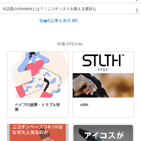
今話題のchoistickとは？！ニコチン入りを吸える裏技も
特集
SPECIAL
ベイプの故障・トラブル対
stlth
策