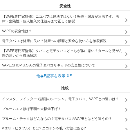
安全性
【VAPE専門家監修】ニコパフは違法ではない！転売・譲渡が違法です。法
律・危険性・個人輸入の仕組みまで正しく解説
VAPEの安全性は？
電子タバコは健康に良い？健康への影響と安全な使い方を徹底解説
【VAPE専門家監修】タバコと電子タバコどっちが体に悪い？タールと発がん
性の違いから徹底解説
VAPE.SHOP U.S.A.の電子タバコリキッドの安全性について
比較
インスタ、ツイッターで話題のシーシャ。電子タバコ、VAPEとの違いは？
プルームエスほぼ半額の大幅値下げ！
プルーム・テックはどんなもの？電子タバコのVAPEとはどう違うの？
vitaful（ビタフル）とは? ニコチンを吸う方法はある?