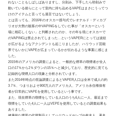
れないこともしばしばありますし、分刻み、下手したら秒刻みで
動いている彼らにとって室内に持ち込めるVAPEはまさにうってつ
けのアイテムと言っても過言ではないでしょう。
とは言っても、2016年のオスカー授与式でレオナルド・ディカプ
リオが大勢の観客の中VAPINGをしていた事が「オスカーという
場に相応しくない」と判断されたのか、その年を境にオスカーで
のVAPINGは禁止されてしまった…というVAPERにとっては波紋
が広がるようなアクシデントも起こりましたが、ハリウッド芸能
界でもいかにVAPEが広まっているかが伝わるような事案に感じま
した。
2015年のアメリカの調査によると、一般的な煙草の喫煙者が全人
口の17％から2％ダウンの15％へと減少しており、歴史的に見ても
記録的な喫煙人口の現象と分析されています。
また2014年時点の世論調査によるとVAPER人口は全米で成人の約
3.7％、つまりおよそ900万人のアメリカ人、アメリカ永住権保有
者が日常的にVAPEを使用しているという事です。
また、現在煙草の喫煙をしている人口のうち6人に一人、最近まで
喫煙をしていた4人に一人はVEPEを使用しているとの調査結果も
ありました。
健康的な煙草の代替製品としてハリウッドセレブや有名人、著名