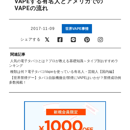
VAPEする有名人とアメリカでの
アメリカ・カナダ製
日本製（フレーバー）
VAPEの流れ
2017-11-09
世界VAPE事情
シェアする
関連記事
人気の電子タバコとは？プロが教える基礎知識～タイプ別おすすめラ
ンキング
種類は何？電子タバコVapeを使っている有名人・芸能人【国内編】
【世界禁煙デー】タバコ自販機撤去!禁煙にVAPEはいかが？禁煙成功例
多数掲載！