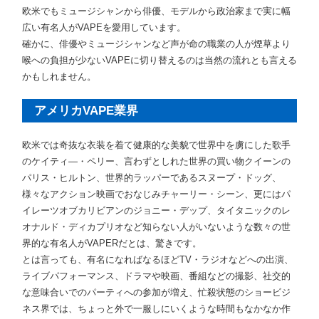
欧米でもミュージシャンから俳優、モデルから政治家まで実に幅
広い有名人がVAPEを愛用しています。
確かに、俳優やミュージシャンなど声が命の職業の人が煙草より
喉への負担が少ないVAPEに切り替えるのは当然の流れとも言える
かもしれません。
アメリカVAPE業界
欧米では奇抜な衣装を着て健康的な美貌で世界中を虜にした歌手
のケイティ―・ペリー、言わずとしれた世界の買い物クイーンの
パリス・ヒルトン、世界的ラッパーであるスヌープ・ドッグ、
様々なアクション映画でおなじみチャーリー・シーン、更にはパ
イレーツオブカリビアンのジョニー・デップ、タイタニックのレ
オナルド・ディカプリオなど知らない人がいないような数々の世
界的な有名人がVAPERだとは、驚きです。
とは言っても、有名になればなるほどTV・ラジオなどへの出演、
ライブパフォーマンス、ドラマや映画、番組などの撮影、社交的
な意味合いでのパーティへの参加が増え、忙殺状態のショービジ
ネス界では、ちょっと外で一服しにいくような時間もなかなか作