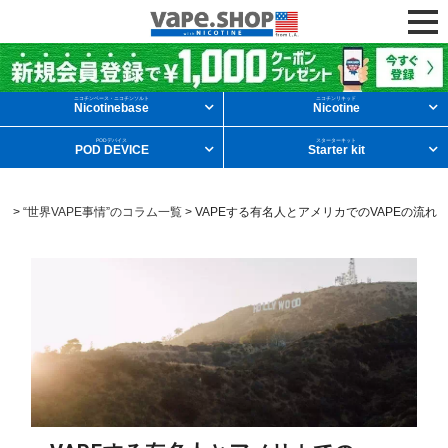
ニコチンリキッドを条件から探す
ニコチンベース・ニコチンソルト
ニコチンリキッド
Nicotinebase
Nicotine
PODデバイス
スターターキット
POD DEVICE
Starter kit
メンソール
フルーツ
デザート
ム
>
“世界VAPE事情”のコラム一覧
>
VAPEする有名人とアメリカでのVAPEの流れ
タバコ
ドリンク
ニコチンベース
他の条件から探す
新商品
ニコチンソルト
POD型VAPE