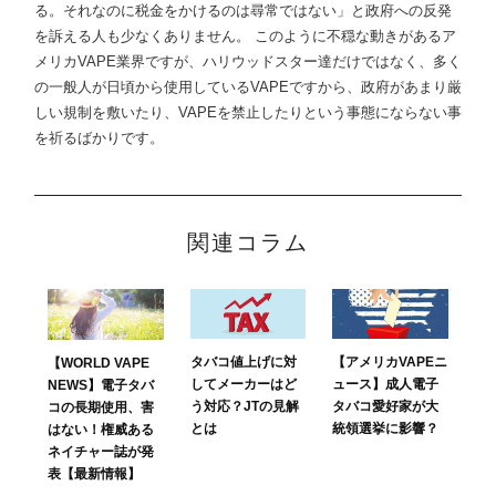
る。それなのに税金をかけるのは尋常ではない」と政府への反発
を訴える人も少なくありません。 このように不穏な動きがあるア
メリカVAPE業界ですが、ハリウッドスター達だけではなく、多く
の一般人が日頃から使用しているVAPEですから、政府があまり厳
しい規制を敷いたり、VAPEを禁止したりという事態にならない事
を祈るばかりです。
関連コラム
タバコ値上げに対
【アメリカVAPEニ
【WORLD VAPE
してメーカーはど
ュース】成人電子
NEWS】電子タバ
う対応？JTの見解
タバコ愛好家が大
コの長期使用、害
とは
統領選挙に影響？
はない！権威ある
ネイチャー誌が発
表【最新情報】