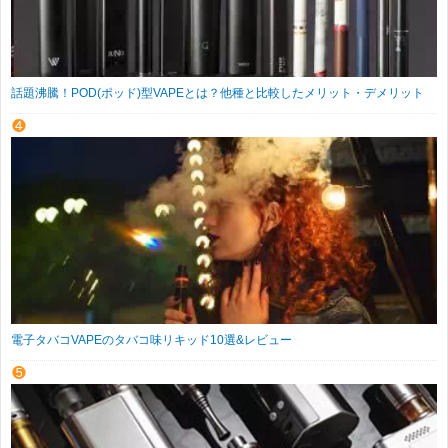
話題沸騰！POD(ポッド)型VAPEとは？他種と比較したメリット・デメリット
電子タバコVAPEのタバコ味リキッド10選&レビュー