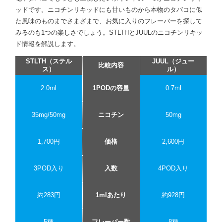
ッドです。ニコチンリキッドにも甘いものから本物のタバコに似
た風味のものまでさまざまで、お気に入りのフレーバーを探して
みるのも1つの楽しさでしょう。STLTHとJUULのニコチンリキッ
ド情報を解説します。
STLTH（ステル
JUUL（ジュー
比較内容
ス）
ル）
2.0ml
1PODの容量
0.7ml
35mg/50mg
ニコチン
50mg
1,700円
価格
2,600円
3POD入り
入数
4POD入り
約283円
1mlあたり
約928円
5種
フレーバー数
8種