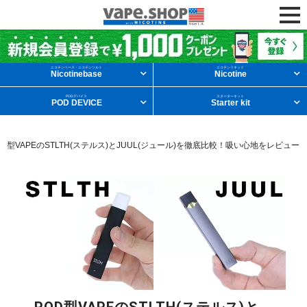
ニコチンリキッドを条件から探す
ニコチンベース・ニコチンソルト
ニコチンリキッド
Nicotinebase
Nicotine
PODデバイス
スターターキット
POD DEVICE
Starter kit
メンソール
フルーツ
デザート
OD型VAPEのSTLTH(ステルス)とJUUL(ジュール)を徹底比較！吸い心地をレビュー
タバコ
ドリンク
ニコチンベース
他の条件から探す
新商品
ニコチンソルト
POD型VAPE