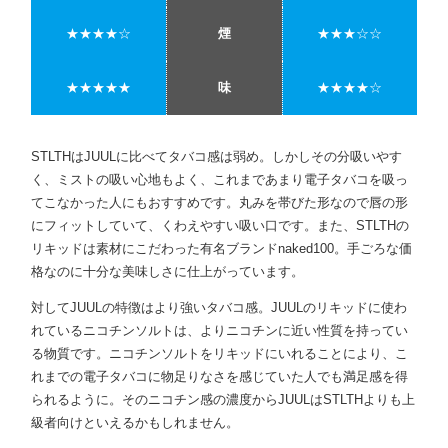
★★★★☆
煙
★★★☆☆
★★★★★
味
★★★★☆
STLTHはJUULに比べてタバコ感は弱め。しかしその分吸いやす
く、ミストの吸い心地もよく、これまであまり電子タバコを吸っ
てこなかった人にもおすすめです。丸みを帯びた形なので唇の形
にフィットしていて、くわえやすい吸い口です。また、STLTHの
リキッドは素材にこだわった有名ブランドnaked100。手ごろな価
格なのに十分な美味しさに仕上がっています。
対してJUULの特徴はより強いタバコ感。JUULのリキッドに使わ
れているニコチンソルトは、よりニコチンに近い性質を持ってい
る物質です。ニコチンソルトをリキッドにいれることにより、こ
れまでの電子タバコに物足りなさを感じていた人でも満足感を得
られるように。そのニコチン感の濃度からJUULはSTLTHよりも上
級者向けといえるかもしれません。