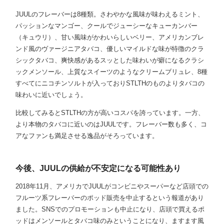
JUULのフレーバーは8種類。さわやかな風味が味わえるミント、
パッションなマンゴー、クールでジューシーなキューカンバー
（キュウリ）、甘い風味がかわいらしいベリー、アメリカンブレ
ンド風のヴァージニアタバコ、優しいマイルドな味が特徴のクラ
シックタバコ、爽快感があるスッとした味わいが癖になるクラシ
ックメンソール、上質なスイーツのようなクリームブリュレ、8種
すべてにニコチンソルトが入っておりSTLTHのものよりタバコの
味わいに近いでしょう。
比較してみるとSTLTHの方が高いコスパを誇っています。一方、
より本物のタバコに近いのはJUULです。フレーバー数も多く、コ
アなファンも満足させる逸品がそろっています。
今後、JUULの供給が不安定になる可能性あり
2018年11月、アメリカでJUULがコンビニやスーパーなど店頭での
フルーツ系フレーバーのポッド販売を中止するという報道があり
ました。SNSでのプロモーションも中止になり、店頭で買えるポ
ッドはメンソールとタバコ味のみということになり、ますます風