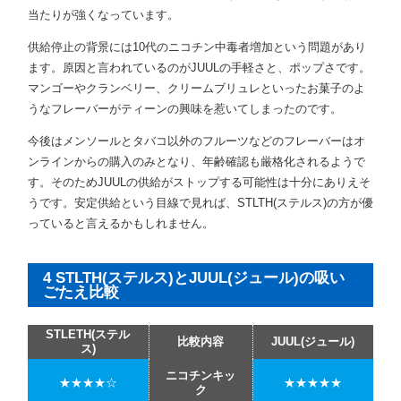
当たりが強くなっています。
供給停止の背景には10代のニコチン中毒者増加という問題があり
ます。原因と言われているのがJUULの手軽さと、ポップさです。
マンゴーやクランベリー、クリームブリュレといったお菓子のよ
うなフレーバーがティーンの興味を惹いてしまったのです。
今後はメンソールとタバコ以外のフルーツなどのフレーバーはオ
ンラインからの購入のみとなり、年齢確認も厳格化されるようで
す。そのためJUULの供給がストップする可能性は十分にありえそ
うです。安定供給という目線で見れば、STLTH(ステルス)の方が優
っていると言えるかもしれません。
4 STLTH(ステルス)とJUUL(ジュール)の吸い
ごたえ比較
STLETH(ステル
比較内容
JUUL(ジュール)
ス)
ニコチンキッ
★★★★☆
★★★★★
ク