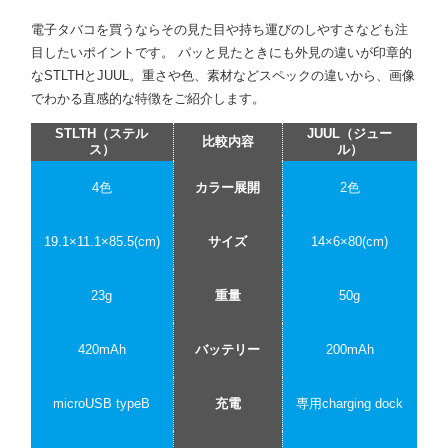
電子タバコを買うならその見た目や持ち運びのしやすさなども注
目したいポイントです。 パッと見たときにも外見の違いが印章的
なSTLTHとJUUL。重さや色、素材などスペックの違いから、画像
でわかる直感的な特徴をご紹介します。
STLTH（ステル
JUUL（ジュー
比較内容
ス）
ル）
4色
カラー展開
2色
19.1×11.1×85.5(cm)
サイズ
14×6×80(cm)
23g
重量
50g
420mAh
バッテリー
200mAh
microUSB typeB
充電
専用charging dock