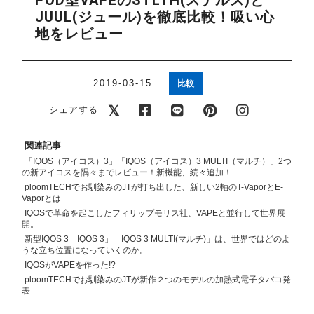
POD型VAPEのSTLTH(ステルス)と
アメリカ・カナダ製
日本製（フレーバー）
JUUL(ジュール)を徹底比較！吸い心
地をレビュー
2019-03-15
比較
シェアする
関連記事
「IQOS（アイコス）3」「IQOS（アイコス）3 MULTI（マルチ）」2つ
の新アイコスを隅々までレビュー！新機能、続々追加！
ploomTECHでお馴染みのJTが打ち出した、新しい2軸のT-VaporとE-
Vaporとは
IQOSで革命を起こしたフィリップモリス社、VAPEと並行して世界展
開。
新型IQOS 3「IQOS 3」「IQOS 3 MULTI(マルチ)」は、世界ではどのよ
うな立ち位置になっていくのか。
IQOSがVAPEを作った!?
ploomTECHでお馴染みのJTが新作２つのモデルの加熱式電子タバコ発
表