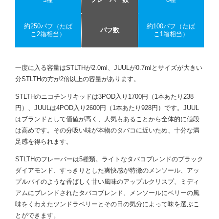
約250パフ（たば
約100パフ（たば
パフ数
こ2箱相当）
こ1箱相当）
一度に入る容量はSTLTHが2.0ml、JUULが0.7mlとサイズが大きい
分STLTHの方が2倍以上の容量があります。
STLTHのニコチンリキッドは3POD入り1700円（1本あたり238
円）、JUULは4POD入り2600円（1本あたり928円）です。JUUL
はブランドとして価値が高く、人気もあることから全体的に値段
は高めです。その分吸い味が本物のタバコに近いため、十分な満
足感を得られます。
STLTHのフレーバーは5種類。ライトなタバコブレンドのブラック
ダイアモンド、すっきりとした爽快感が特徴のメンソール、アッ
プルパイのような香ばしく甘い風味のアップルクリスプ、ミディ
アムにブレンドされたタバコブレンド、メンソールにベリーの風
味をくわえたツンドラベリーとその日の気分によって味を選ぶこ
とができます。