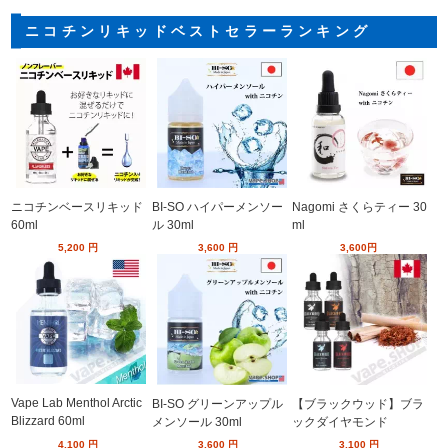
ニコチンリキッドベストセラーランキング
ニコチンベースリキッド
BI-SO ハイパーメンソー
Nagomi さくらティー 30
60ml
ル 30ml
ml
5,200
円
3,600
円
3,600
円
Vape Lab Menthol Arctic
BI-SO グリーンアップル
【ブラックウッド】ブラ
Blizzard 60ml
メンソール 30ml
ックダイヤモンド
4,100
円
3,600
円
3,100
円