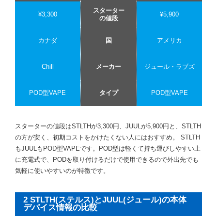
スターター
¥3,300
¥5,900
の値段
カナダ
国
アメリカ
Chill
メーカー
ジュール・ラブズ
POD型VAPE
タイプ
POD型VAPE
スターターの値段はSTLTHが3,300円、JUULが5,900円と、STLTH
の方が安く、初期コストをかけたくない人にはおすすめ。 STLTH
もJUULもPOD型VAPEです。POD型は軽くて持ち運びしやすい上
に充電式で、PODを取り付けるだけで使用できるので外出先でも
気軽に使いやすいのが特徴です。
2 STLTH(ステルス)とJUUL(ジュール)の本体
デバイス情報の比較