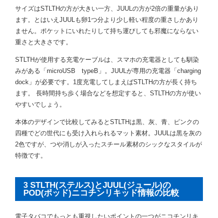
サイズはSTLTHの方が大きい一方、JUULの方が2倍の重量があり
ます。とはいえJUULも卵1つ分より少し軽い程度の重さしかあり
ません。ポケットにいれたりして持ち運びしても邪魔にならない
重さと大きさです。
STLTHが使用する充電ケーブルは、スマホの充電器としても馴染
みがある「microUSB typeB」。JUULが専用の充電器「charging
dock」が必要です。1度充電してしまえばSTLTHの方が長く持ち
ます。 長時間持ち歩く場合などを想定すると、STLTHの方が使い
やすいでしょう。
本体のデザインで比較してみるとSTLTHは黒、灰、青、ピンクの
四種でどの世代にも受け入れられるマット素材。JUULは黒を灰の
2色ですが、つや消しが入ったスチール素材のシックなスタイルが
特徴です。
3 STLTH(ステルス)とJUUL(ジュール)の
POD(ポッド)ニコチンリキッド情報の比較
電子タバコでもっとも重視したいポイントの一つがニコチンリキ