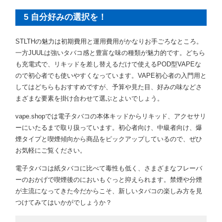
5 自分好みの選択を！
STLTHの魅力は初期費用と運用費用がかなりお手ごろなところ。
一方JUULは強いタバコ感と豊富な味の種類が魅力的です。どちら
も充電式で、リキッドを差し替えるだけで使えるPOD型VAPEな
ので初心者でも使いやすくなっています。VAPE初心者の入門用と
してはどちらもおすすめですが、予算や見た目、好みの味などさ
まざまな要素を掛け合わせて選ぶとよいでしょう。
vape.shopでは電子タバコの本体キッドからリキッド、アクセサリ
ーにいたるまで取り扱っています。初心者向け、中級者向け、爆
煙タイプと喫煙傾向から商品をピックアップしているので、ぜひ
お気軽にご覧ください。
電子タバコは紙タバコに比べて毒性も低く、さまざまなフレーバ
ーのおかげで喫煙後のにおいもぐっと抑えられます。禁煙や分煙
が主流になってきた今だからこそ、新しいタバコの楽しみ方を見
つけてみてはいかがでしょうか？