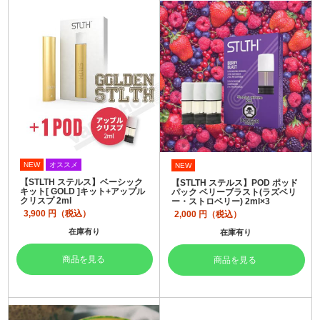
NEW
オススメ
NEW
【STLTH ステルス】ベーシック
【STLTH ステルス】POD ポッド
キット[ GOLD ]キット+アップル
パック ベリーブラスト(ラズベリ
クリスプ 2ml
ー・ストロベリー) 2ml×3
3,900
円（税込）
2,000
円（税込）
在庫有り
在庫有り
商品を見る
商品を見る