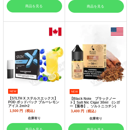
商品を見る
商品を見る
NEW
NEW
【STLTH X ステルスエックス】
【Black Note ブラックノー
POD ポッドパック ブルーレモン
ト】Salt Nic Cigar 30ml (シガ
アイス 2ml×2
ー【葉巻】、ソルトニコチン)
1,500
円（税込）
3,400
円（税込）
在庫有り
在庫有り
商品を見る
商品を見る