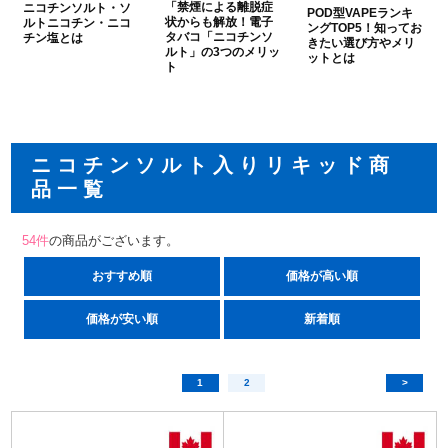
「禁煙による離脱症
ニコチンソルト・ソ
アメリカ・カナダ製
日本製（フレーバー）
POD型VAPEランキ
状からも解放！電子
ルトニコチン・ニコ
ングTOP5！知ってお
タバコ「ニコチンソ
チン塩とは
きたい選び方やメリ
ルト」の3つのメリッ
ットとは
ト
ニコチンソルト入りリキッド商
品一覧
54
件
の商品がございます。
おすすめ順
価格が高い順
価格が安い順
新着順
1
2
>