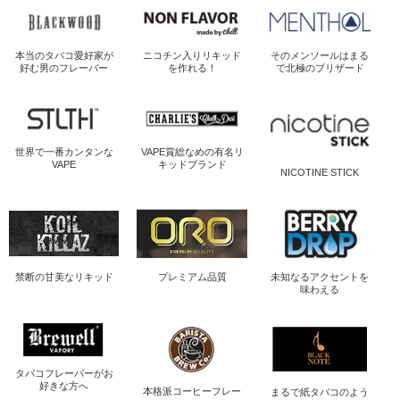
本当のタバコ愛好家が
ニコチン入り
リキッド
そのメンソールは
まる
好む男のフレーバー
を作れる！
で北極のブリザード
世界で一番
カンタンな
VAPE賞総なめの
有名リ
VAPE
キッドブランド
NICOTINE STICK
禁断の
甘美なリキッド
プレミアム品質
未知なるアクセントを
味わえる
タバコフレーバーが
お
好きな方へ
本格派コーヒー
フレー
まるで紙タバコのよう