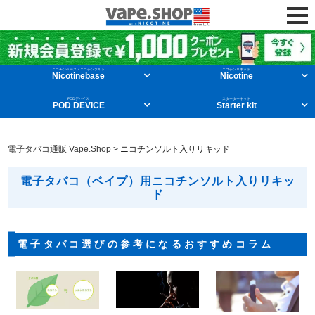
ニコチンリキッドを条件から探す
ニコチンベース・ニコチンソルト
ニコチンリキッド
Nicotinebase
Nicotine
PODデバイス
スターターキット
POD DEVICE
Starter kit
メンソール
フルーツ
デザート
電子タバコ通販 Vape.Shop
>
ニコチンソルト入りリキッド
タバコ
ドリンク
ニコチンベース
電子タバコ（ベイプ）用ニコチンソルト入りリキッ
ド
他の条件から探す
電子タバコ選びの参考になるおすすめコラム
新商品
ニコチンソルト
POD型VAPE