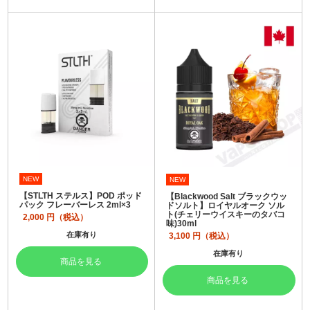
NEW
NEW
【STLTH ステルス】POD ポッド
【Blackwood Salt ブラックウッ
パック フレーバーレス 2ml×3
ドソルト】ロイヤルオーク ソル
ト(チェリーウイスキーのタバコ
2,000
円（税込）
味)30ml
在庫有り
3,100
円（税込）
在庫有り
商品を見る
商品を見る