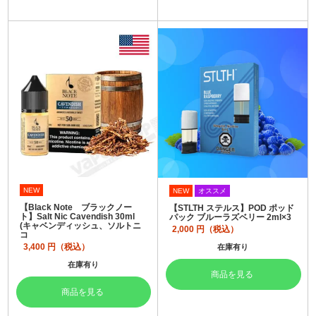
NEW
NEW
オススメ
【Black Note ブラックノー
【STLTH ステルス】POD ポッド
ト】Salt Nic Cavendish 30ml
パック ブルーラズベリー 2ml×3
(キャベンディッシュ、ソルトニ
2,000
円（税込）
コ
3,400
円（税込）
在庫有り
在庫有り
商品を見る
商品を見る