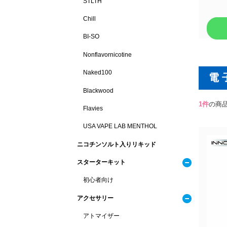
STLTH
Chill
BI-SO
Nonflavornicotine
Naked100
電
Blackwood
1
件
の商
Flavies
USA VAPE LAB MENTHOL
ニコチンソルト入りリキッド
スターターキット
初心者向け
アクセサリー
アトマイザー