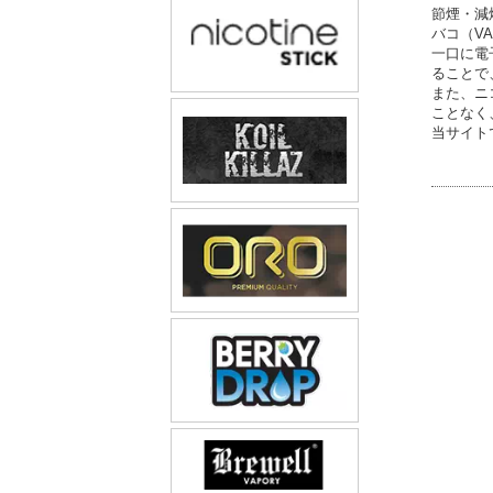
節煙・減
バコ（V
一口に電
ることで
また、ニ
ことなく
当サイト