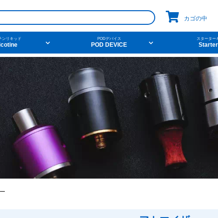
カゴの中
チンリキッド
PODデバイス
スターター
icotine
POD DEVICE
Starter
pico
コイル
ニコチンベース
ego aio
naked100
爆煙
v
件から探す
他の条件から探す
ーツ
デザート
新商品
ニコチン
ンク
ニコチンベース
アメリカ・カナダ製
日本製（フ
ー