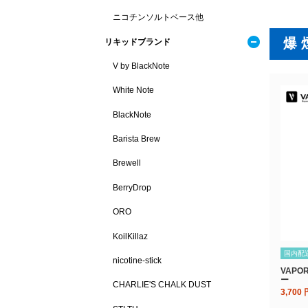
ニコチンソルトベース他
爆
リキッドブランド
V by BlackNote
White Note
BlackNote
Barista Brew
Brewell
BerryDrop
ORO
KoilKillaz
国内配
nicotine-stick
VAPO
ー
CHARLIE'S CHALK DUST
3,700