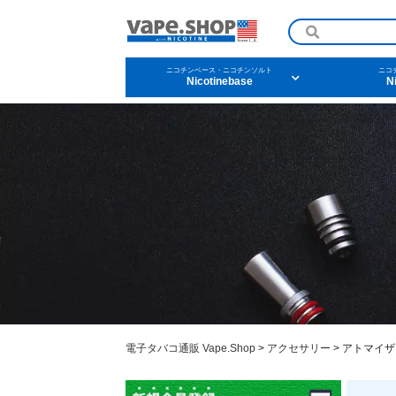
ニコチンベース・ニコチンソルト
ニコ
Nicotinebase
N
ニコチンリキッドを条
メンソール
フル
タバコ
ドリ
電子タバコ通販 Vape.Shop
>
アクセサリー
>
アトマイザ