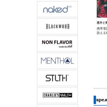
意外と
携帯電
扱える
vap