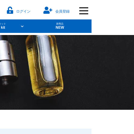
ログイン
会員登録
キット
新商品
 kit
NEW
aporesso
ソルト
POD型VAPE
レーバー）