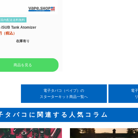
国内配送送料無料
n iSUB Tank Atomizer
円（税込）
在庫有り
商品を見る
電子タバコ（ベイプ）の
電
スターターキット商品一覧へ
子タバコに関連する人気コラム