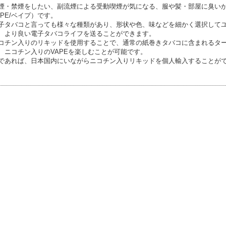
煙・禁煙をしたい、副流煙による受動喫煙が気になる、服や髪・部屋に臭い
APE/ベイプ）です。
子タバコと言っても様々な種類があり、形状や色、味などを細かく選択して
、より良い電子タバコライフを送ることができます。
コチン入りのリキッドを使用することで、通常の紙巻きタバコに含まれるタ
、ニコチン入りのVAPEを楽しむことが可能です。
であれば、日本国内にいながらニコチン入りリキッドを個人輸入することが