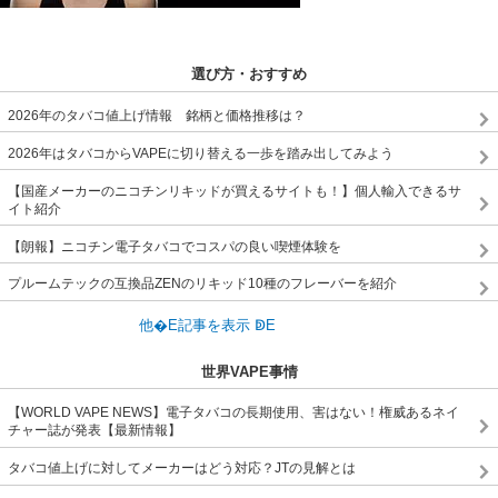
選び方・おすすめ
2026年のタバコ値上げ情報 銘柄と価格推移は？
2026年はタバコからVAPEに切り替える一歩を踏み出してみよう
【国産メーカーのニコチンリキッドが買えるサイトも！】個人輸入できるサ
イト紹介
【朗報】ニコチン電子タバコでコスパの良い喫煙体験を
プルームテックの互換品ZENのリキッド10種のフレーバーを紹介
世界VAPE事情
【WORLD VAPE NEWS】電子タバコの長期使用、害はない！権威あるネイ
チャー誌が発表【最新情報】
タバコ値上げに対してメーカーはどう対応？JTの見解とは