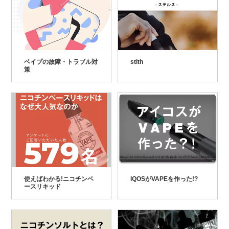
ベイプの故障・トラブル対
stlth
策
使えばわかる!ニコチンベ
IQOSがVAPEを作った!?
ースリキッド