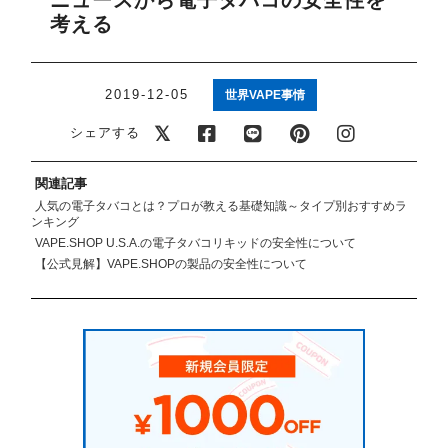
ニュースから電子タバコの安全性を
アメリカ・カナダ製
日本製（フレーバー）
考える
2019-12-05
世界VAPE事情
シェアする
関連記事
人気の電子タバコとは？プロが教える基礎知識～タイプ別おすすめラ
ンキング
VAPE.SHOP U.S.A.の電子タバコリキッドの安全性について
【公式見解】VAPE.SHOPの製品の安全性について