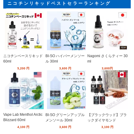
ニコチンリキッドベストセラーランキング
ニコチンベースリキッド
BI-SO ハイパーメンソー
Nagomi さくらティー 30
60ml
ル 30ml
ml
5,200
円
3,600
円
3,600
円
Vape Lab Menthol Arctic
BI-SO グリーンアップル
【ブラックウッド】ブラ
Blizzard 60ml
メンソール 30ml
ックダイヤモンド
4,100
円
3,600
円
3,100
円