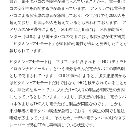
最近、電子タバコの危険性が報じられていることから、電子タバ
コの安全性を心配する声が高まっています。 アメリカでは電子タ
バコによる肺疾患の患者が急増しており、今年だけでも2000人を
超えており、死者は40人を超えているとも言われております。 ア
メリカのAFP通信によると、2019年11月8日には、米疾病対策セ
ンター（CDC）より電子タバコの使用における肺疾患が化学物質
「ビタミンEアセテート」が原因の可能性が高いと発表したことが
報じられています。
ビタミンEアセテートは、マリファナに含まれる「THC（テトラヒ
ドロカンナビノール）」という成分を含んだ電子タバコの増粘剤
として使用されています。 CDCの調べによると、肺疾患患者から
はビタミンEアセテートだけではなくTHCも検出されていることか
ら、非公式なルートで手に入れたTHC入りの製品が肺疾患の要因
になっているとしています。 つまり、肺疾患の原因は、電子タバ
コ本体よりもTHC入り電子たばこ製品が問題なのです。 しかも、
未成年者の電子タバコ喫煙が急増しており、中高生の間でも違法
喫煙が広まっています。 そのため、一部の電子タバコの味付きフ
レーバーは現在FDAに再申請している状況です。