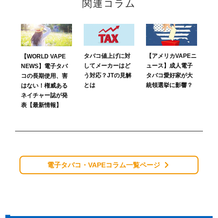
関連コラム
タバコ値上げに対
【アメリカVAPEニ
【WORLD VAPE
してメーカーはど
ュース】成人電子
NEWS】電子タバ
う対応？JTの見解
タバコ愛好家が大
コの長期使用、害
とは
統領選挙に影響？
はない！権威ある
ネイチャー誌が発
表【最新情報】
電子タバコ・VAPEコラム一覧ページ