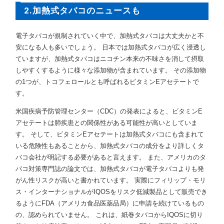
2.加熱式タバコのニュースも
電子タバコが規制されていく中で、加熱式タバコは大丈夫かと不
安になる人も多いでしょう。 日本では加熱式タバコが広く浸透し
ていますが、加熱式タバコはニコチン本来の不味さを消して摂取
しやすくするように様々な添加物が含まれています。 その添加物
の1つが、トコフェロールとも呼ばれるビタミンEアセテートで
す。
米国疾病予防管理センター（CDC）の発表によると、ビタミンE
アセテートは肺疾患との関係性がある可能性が高いとしていま
す。 そして、ビタミンEアセテートは加熱式タバコにも含まれて
いる危険性もあることから、加熱式タバコの成分をより詳しくタ
バコ会社が明記する必要があると言えます。 また、アメリカのタ
バコ対策専門誌の論文では、加熱式タバコが電子タバコよりも発
がん性リスクが高いと書かれています。 実際にフィリップ・モリ
ス・インターナショナルがIQOSをリスク低減製品として販売でき
るようにFDA（アメリカ食品医薬品局）に申請を続けているもの
の、認められていません。 これは、紙巻タバコからIQOSに切り