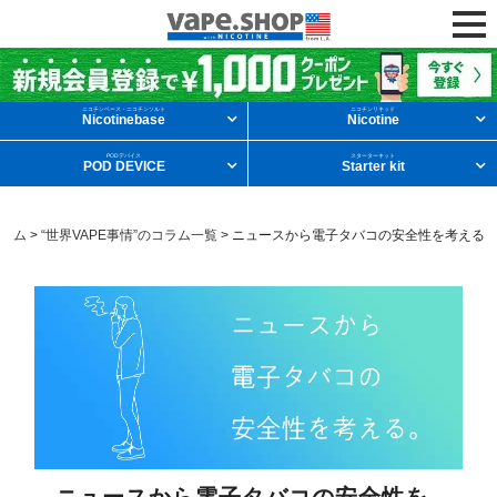
ニコチンリキッドを条件から探す
ニコチンベース・ニコチンソルト
ニコチンリキッド
Nicotinebase
Nicotine
PODデバイス
スターターキット
POD DEVICE
Starter kit
メンソール
フルーツ
デザート
コラム
>
“世界VAPE事情”のコラム一覧
>
ニュースから電子タバコの安全性を考える
タバコ
ドリンク
ニコチンベース
他の条件から探す
新商品
ニコチンソルト
POD型VAPE