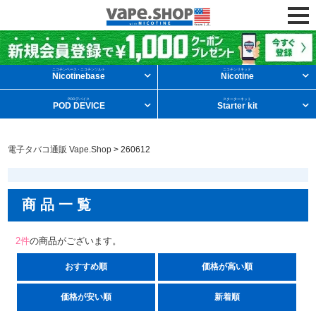
ニコチンリキッドを条件から探す
ニコチンベース・ニコチンソルト
ニコチンリキッド
Nicotinebase
Nicotine
PODデバイス
スターターキット
POD DEVICE
Starter kit
メンソール
フルーツ
デザート
電子タバコ通販 Vape.Shop
>
260612
タバコ
ドリンク
ニコチンベース
商品一覧
他の条件から探す
2
件
の商品がございます。
新商品
ニコチンソルト
POD型VAPE
おすすめ順
価格が高い順
価格が安い順
新着順