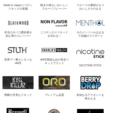
Made in Japan
ニコチン
飽きの来ないおいしい
フルーツの素材がもつ
リキッドの老舗
フルーツフレーバー
おいしさそのまま
本当のタバコ愛好家が
ニコチン入り
リキッド
そのメンソールは
まる
好む男のフレーバー
を作れる！
で北極のブリザード
世界で一番
カンタンな
VAPE賞総なめの
有名リ
VAPE
キッドブランド
NICOTINE STICK
禁断の
甘美なリキッド
プレミアム品質
未知なるアクセントを
味わえる