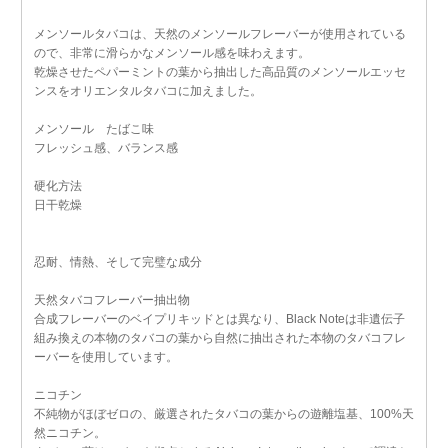
メンソールタバコは、天然のメンソールフレーバーが使用されている
ので、非常に滑らかなメンソール感を味わえます。
乾燥させたペパーミントの葉から抽出した高品質のメンソールエッセ
ンスをオリエンタルタバコに加えました。
メンソール たばこ味
フレッシュ感、バランス感
硬化方法
日干乾燥
忍耐、情熱、そして完璧な成分
天然タバコフレーバー抽出物
合成フレーバーのベイプリキッドとは異なり、Black Noteは非遺伝子
組み換えの本物のタバコの葉から自然に抽出された本物のタバコフレ
ーバーを使用しています。
ニコチン
不純物がほぼゼロの、厳選されたタバコの葉からの遊離塩基、100%天
然ニコチン。