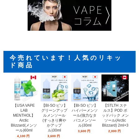
今売れています！人気のリキッ
ド商品
【USA VAPE
【BI-SO ビソ】
【STLTH ステ
【
【BI-SO ビソ】
LAB
ハイパーメンソ
ルス】POD ポ
ル
グリーンアップ
MENTHOL】
ール(強力なタ
ッドパック メン
ッド
ルメンソール
Arctic
バコメンソー
ソール(Arctic
ー
(すっきり爽や
Blizzard(メンソ
ル)30ml
Blizzard) 2ml×3
ミン
かアップ
ール)60ml
ン
ル)30ml
3,600
円
2,000
円
4,100
円
3,600
円