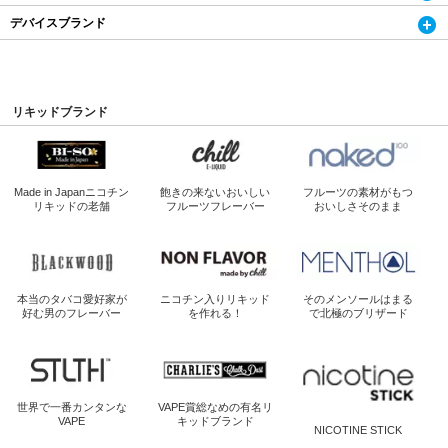
デバイスブランド
リキッドブランド
Made in Japan
ニコチン
飽きの来ないおいしい
フルーツの素材がもつ
リキッドの老舗
フルーツフレーバー
おいしさそのまま
本当のタバコ愛好家が
ニコチン入り
リキッド
そのメンソールは
まる
好む男のフレーバー
を作れる！
で北極のブリザード
世界で一番
カンタンな
VAPE賞総なめの
有名リ
VAPE
キッドブランド
NICOTINE STICK