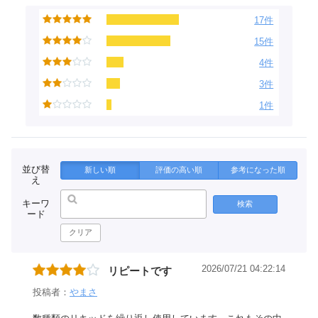
17件
15件
4件
3件
1件
並び替
新しい順
評価の高い順
参考になった順
え
キーワ
検索
ード
クリア
2026/07/21 04:22:14
リピートです
投稿者：
やまさ