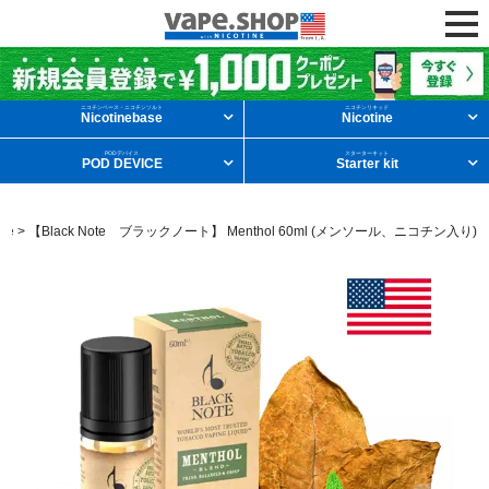
ニコチンリキッドを条件から探す
ニコチンベース・ニコチンソルト
ニコチンリキッド
Nicotinebase
Nicotine
PODデバイス
スターターキット
POD DEVICE
Starter kit
メンソール
フルーツ
デザート
ote
>
【Black Note ブラックノート】 Menthol 60ml (メンソール、ニコチン入り)
タバコ
ドリンク
ニコチンベース
他の条件から探す
新商品
ニコチンソルト
POD型VAPE