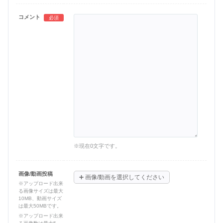
コメント
必須
※現在
0
文字です。
画像/動画投稿
➕
画像/動画を選択してください
※アップロード出来
る画像サイズは最大
10MB、動画サイズ
は最大50MBです。
※アップロード出来