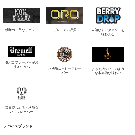
禁断の
甘美なリキッド
プレミアム品質
未知なるアクセントを
味わえる
タバコフレーバーが
お
好きな方へ
本格派コーヒー
フレー
まるで紙タバコのよう
バー
な
本格的な味わい
毎日楽しめる
本格派タ
バコフレーバー
デバイスブランド