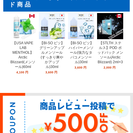
ド商品
【USA VAPE
【BI-SO ビソ】
【STLTH ステ
【
【BI-SO ビソ】
LAB
ハイパーメンソ
ルス】POD ポ
ル
グリーンアップ
MENTHOL】
ール(強力なタ
ッドパック メン
ッド
ルメンソール
Arctic
バコメンソー
ソール(Arctic
ー
(すっきり爽や
Blizzard(メンソ
ル)30ml
Blizzard) 2ml×3
ミン
かアップ
ール)60ml
ン
ル)30ml
3,600
円
2,000
円
4,100
円
3,600
円