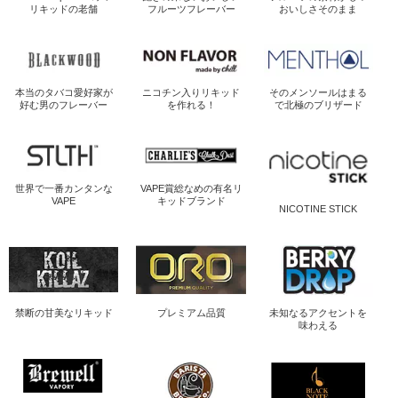
リキッドの老舗
フルーツフレーバー
おいしさそのまま
本当のタバコ愛好家が
ニコチン入り
リキッド
そのメンソールは
まる
好む男のフレーバー
を作れる！
で北極のブリザード
世界で一番
カンタンな
VAPE賞総なめの
有名リ
VAPE
キッドブランド
NICOTINE STICK
禁断の
甘美なリキッド
プレミアム品質
未知なるアクセントを
味わえる