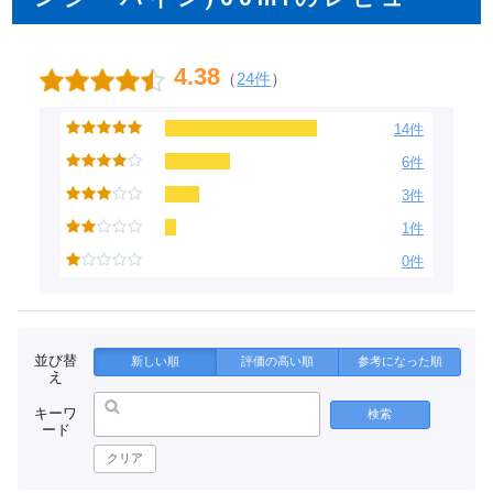
4.38
（
24件
）
14件
6件
3件
1件
0件
並び替
新しい順
評価の高い順
参考になった順
え
キーワ
検索
ード
クリア