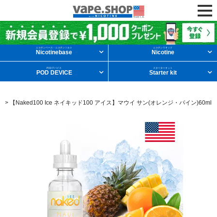
ニコチンリキッドを条件から探す
ニコチンベース・ニコチンソルト
ニコチンリキッド
Nicotinebase
Nicotine
PODデバイス
スターターキット
POD DEVICE
Starter kit
メンソール
フルーツ
デザート
00
>
【Naked100 Ice ネイキッド100 アイス】マウイ サン(オレンジ・パイン)60ml
タバコ
ドリンク
ニコチンベース
他の条件から探す
新商品
ニコチンソルト
POD型VAPE