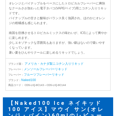
オレンジとパイナップルをベースにしたトロピカルフレーバーに爽快
なクールさが加わった電子タバコ(VAPE/ベイプ)用ニコチン入りリキッ
ドです。
パイナップルの甘さと酸味がバランス良く強調され、ほのかにオレン
ジの柑橘感も感じられます。
南国を彷彿させるトロピカルミックスの味わいが、ICEによって爽やか
に楽しめます。
少しエキゾチックな雰囲気もありますが、強い癖はないので吸いやす
くなっています。
暑い夏をひんやりクールに楽しめるリキッドでしょう。
アメリカ・カナダ製ニコチン入りリキッド
ブランド国：
メンソールフレーバーリキッド
フレーバー：
フルーツフレーバーリキッド
フレーバー：
Naked100
ブランド：
商品コード：
CDS-LIQ-8C143～CDS-LIQ-8C144
【Naked100 Ice ネイキッド
100 アイス】マウイ サン(オレ
ンジ・パイン)60mlのレビュー