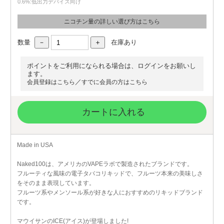
0.6%:低出力デバイス向け
ニコチン量の詳しい選び方はこちら
数量
在庫あり
ポイントをご利用になられる場合は、ログインをお願いし
ます。
／
会員登録はこちら
すでに会員の方はこちら
カートに入れる
Made in USA
Naked100は、アメリカのVAPEラボで製造されたブランドです。
フルーティな風味の電子タバコリキッドで、フルーツ本来の美味しさ
をそのまま表現しています。
フルーツ系やメンソール系が好きな人におすすめのリキッドブランド
です。
マウイサンのICE(アイス)が登場しました!