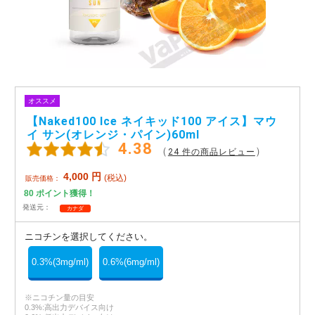
アメリカ・カナダ製
日本製（フレーバー）
オススメ
【Naked100 Ice ネイキッド100 アイス】マウ
イ サン(オレンジ・パイン)60ml
4.38
（
）
24 件の商品レビュー
4,000
円
(税込)
販売価格：
80
ポイント獲得！
発送元：
カナダ
ニコチンを選択してください。
0.3%(3mg/ml)
0.6%(6mg/ml)
※ニコチン量の目安
0.3%:高出力デバイス向け