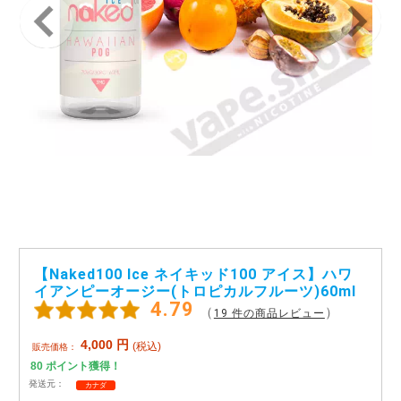
アメリカ・カナダ製
日本製（フレーバー）
【Naked100 Ice ネイキッド100 アイス】ハワ
イアンピーオージー(トロピカルフルーツ)60ml
4.79
（
）
19 件の商品レビュー
4,000
円
(税込)
販売価格：
80
ポイント獲得！
発送元：
カナダ