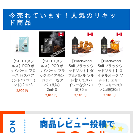
今売れています！人気のリキッ
ド商品
 ステ
【STLTH ステ
【STLTH ステ
【Blackwood
【Blackwood
 ポ
ルス】POD ポ
ルス】POD ポ
Salt ブラックウ
Salt ブラックウ
 メン
ッドパック フロ
ッドパック ブラ
ッドソルト】ダ
ッドソルト】ロ
tic
ースト(スペア
ックダイアモン
ブルバレル ソル
イヤルオーク ソ
ml×3
ミント/ペパーミ
ド(ライトなタ
ト(甘くてスパ
ルト(チェリー
ント) 2ml×3
バコ風味)
イシーなタバコ
ウイスキーのタ
2ml×3
味)30ml
バコ味)30ml
2,000
円
2,000
円
3,100
円
3,100
円