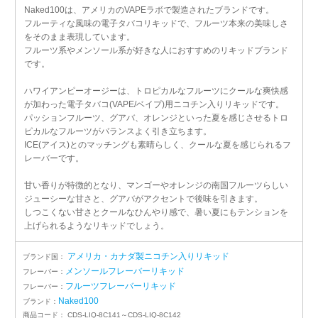
Naked100は、アメリカのVAPEラボで製造されたブランドです。
フルーティな風味の電子タバコリキッドで、フルーツ本来の美味しさ
をそのまま表現しています。
フルーツ系やメンソール系が好きな人におすすめのリキッドブランド
です。
ハワイアンピーオージーは、トロピカルなフルーツにクールな爽快感
が加わった電子タバコ(VAPE/ベイプ)用ニコチン入りリキッドです。
パッションフルーツ、グアバ、オレンジといった夏を感じさせるトロ
ピカルなフルーツがバランスよく引き立ちます。
ICE(アイス)とのマッチングも素晴らしく、クールな夏を感じられるフ
レーバーです。
甘い香りが特徴的となり、マンゴーやオレンジの南国フルーツらしい
ジューシーな甘さと、グアバがアクセントで後味を引きます。
しつこくない甘さとクールなひんやり感で、暑い夏にもテンションを
上げられるようなリキッドでしょう。
アメリカ・カナダ製ニコチン入りリキッド
ブランド国：
メンソールフレーバーリキッド
フレーバー：
フルーツフレーバーリキッド
フレーバー：
Naked100
ブランド：
商品コード：
CDS-LIQ-8C141～CDS-LIQ-8C142