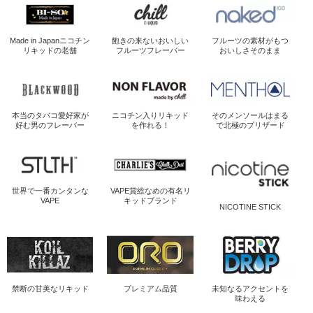
Made in Japan
ニコチン
飽きの来ないおいしい
フルーツの素材がもつ
リキッドの老舗
フルーツフレーバー
おいしさそのまま
本当のタバコ愛好家が
ニコチン入り
リキッド
そのメンソールは
まる
好む男のフレーバー
を作れる！
で北極のブリザード
世界で一番
カンタンな
VAPE賞総なめの
有名リ
VAPE
キッドブランド
NICOTINE STICK
禁断の
甘美なリキッド
プレミアム品質
未知なるアクセントを
味わえる