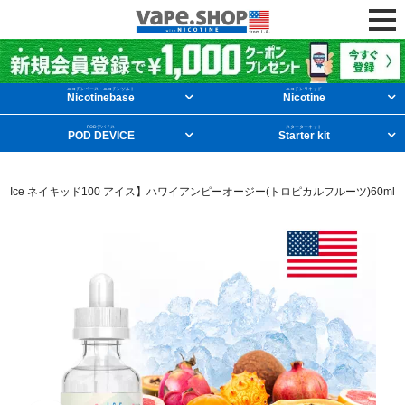
ニコチンリキッドを条件から探す
ニコチンベース・ニコチンソルト
ニコチンリキッド
Nicotinebase
Nicotine
PODデバイス
スターターキット
POD DEVICE
Starter kit
メンソール
フルーツ
デザート
100 Ice ネイキッド100 アイス】ハワイアンピーオージー(トロピカルフルーツ)60ml
タバコ
ドリンク
ニコチンベース
他の条件から探す
新商品
ニコチンソルト
POD型VAPE