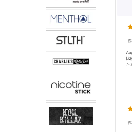
投
A
比
た
投