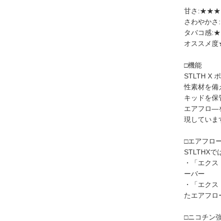
甘さ:★★
さわやかさ
タバコ感:
オススメ度
□機能
STLTH 
性素材を備
キッドを保
エアフロ―
現していま
□エアフロ
STLTHX
・「エクス
ーバー
・「エクス
たエアフロ
□ニコチン