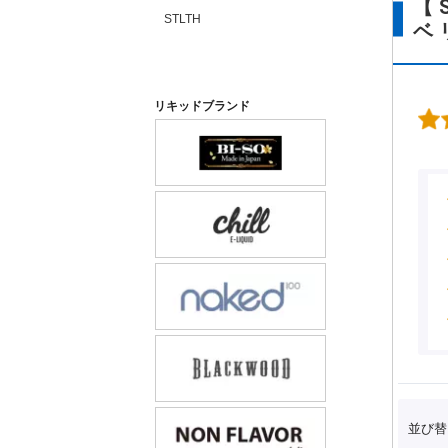
【
STLTH
ベ
リキッドブランド
並び替