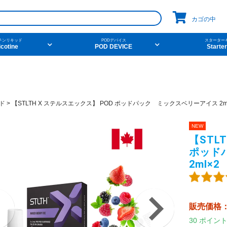
カゴの中
チンリキッド
PODデバイス
スターター
icotine
POD DEVICE
Starter
pico
コイル
ニコチンベース
ego aio
naked100
爆煙
v
件から探す
他の条件から探す
ド
>
【STLTH X ステルスエックス】 POD ポッドパック ミックスベリーアイス 2ml
NEW
ーツ
デザート
新商品
ニコチン
【STL
ポッド
2ml×2
ンク
ニコチンベース
アメリカ・カナダ製
日本製（フ
販売価格
30
ポイン