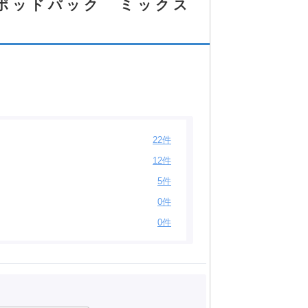
D ポッドパック ミックス
22件
12件
5件
0件
0件