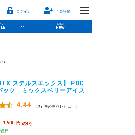
ログイン
会員登録
キット
新商品
 kit
NEW
aporesso
×2
ソルト
POD型VAPE
TH X ステルスエックス】 POD
パック ミックスベリーアイス
4.44
（
）
39 件の商品レビュー
レーバー）
：
1,500
円
(税込)
ト獲得！