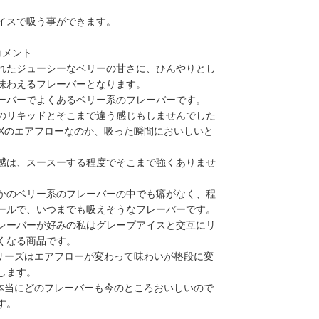
イスで吸う事ができます。
コメント
れたジューシーなベリーの甘さに、ひんやりとし
味わえるフレーバーとなります。
ーバーでよくあるベリー系のフレーバーです。
のリキッドとそこまで違う感じもしませんでした
THXのエアフローなのか、吸った瞬間においしいと
。
感は、スースーする程度でそこまで強くありませ
かのベリー系のフレーバーの中でも癖がなく、程
ールで、いつまでも吸えそうなフレーバーです。
レーバーが好みの私はグレープアイスと交互にリ
くなる商品です。
Xシリーズはエアフローが変わって味わいが格段に変
します。
Xは本当にどのフレーバーも今のところおいしいので
す。