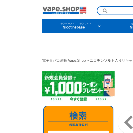
ニコチンベース・ニコチンソルト
ニコ
Nicotinebase
N
ニコチンリキッドを条
電子タバコ通販 Vape.Shop
>
ニコチンソルト入りリキッ
メンソール
フル
タバコ
ドリ