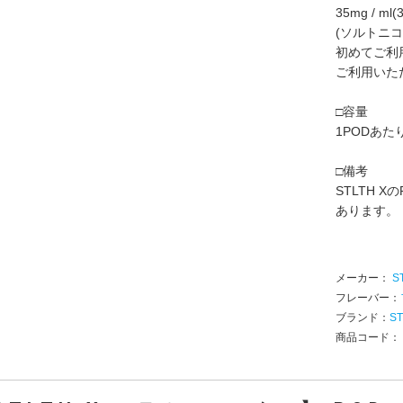
35mg / m
(ソルトニ
初めてご利用に
ご利用いた
□容量
1PODあたり
□備考
STLTH 
あります。
メーカー：
S
フレーバー：
ブランド：
S
商品コード