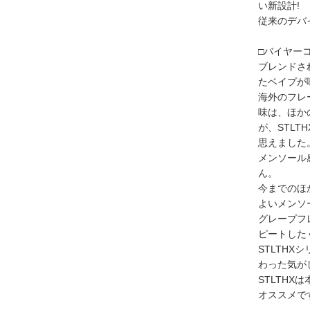
い新設計!
従来のデバ
□バイヤー
ブレンドさ
たベイプが
海外のフレ
味は、ほか
が、STL
思えました
メンソール
ん。
今までのほ
よいメンソ
グレープフ
ピートした
STLTH
わった気が
STLTH
オススメで