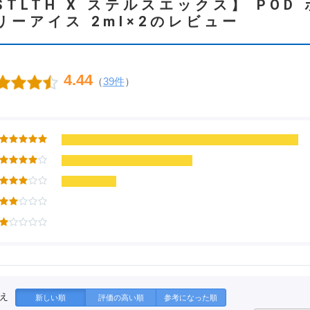
STLTH X ステルスエックス】 PO
リーアイス 2ml×2のレビュー
4.44
（
39件
）
え
新しい順
評価の高い順
参考になった順