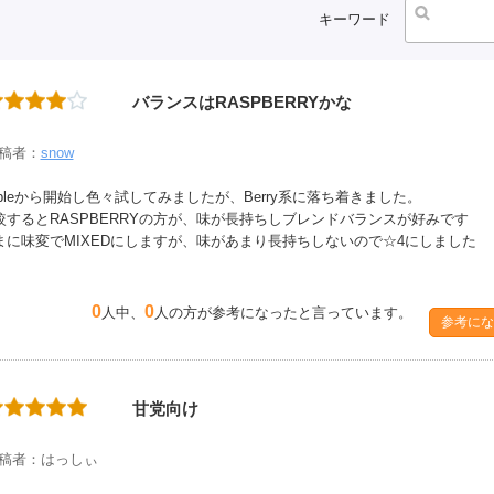
キーワード
バランスはRASPBERRYかな
稿者：
snow
ppleから開始し色々試してみましたが、Berry系に落ち着きました。
較するとRASPBERRYの方が、味が長持ちしブレンドバランスが好みです
まに味変でMIXEDにしますが、味があまり長持ちしないので☆4にしました
0
0
人中、
人の方が参考になったと言っています。
参考にな
甘党向け
稿者：はっしぃ