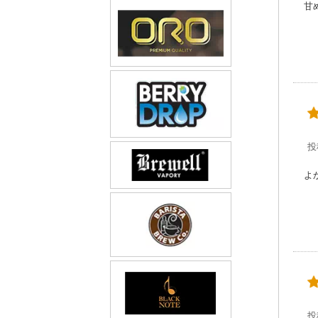
甘
投
よ
投