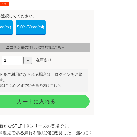
カナダ
を選択してください。
mg/ml)
5.0%(50mg/ml)
ニコチン量の詳しい選び方はこちら
在庫あり
トをご利用になられる場合は、ログインをお願
す。
／
録はこちら
すでに会員の方はこちら
カートに入れる
ら新たなSTLTH Xシリーズの登場です。
問題点である漏れを徹底的に改良した、漏れにく