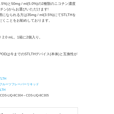
l(3.5%)と50mg / ml(5.0%)の2種類のニコチン濃度
コチン)からお選びいただけます!
なられる方は35mg / ml(3.5%)にてSTLTHを
だくことをお勧めしております。
 2.0 mL。1箱に2個入り。
XのPODは今までのSTLTHデバイス(本体)と互換性が
TLTH
フルーツフレーバーリキッド
TLTH
：
CDS-LIQ-8C304～CDS-LIQ-8C305