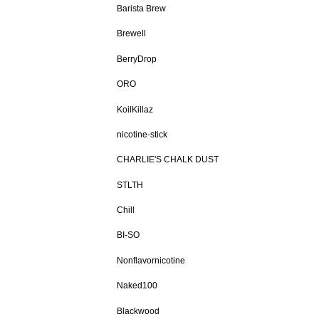
Barista Brew
Brewell
BerryDrop
ORO
KoilKillaz
nicotine-stick
CHARLIE'S CHALK DUST
STLTH
Chill
BI-SO
Nonflavornicotine
Naked100
Blackwood