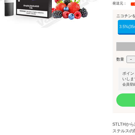
発送元：
ニコチン
3.5%(35
数量
ポイン
いしま
会員登
STLTHか
ステルスの