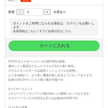
発送元：
カナダ
数量
在庫あり
ポイントをご利用になられる場合は、ログインをお願いし
ます。
／
会員登録はこちら
すでに会員の方はこちら
カートに入れる
STLTH モンスターシリーズの新PODが登場。
漏れにくい新設計となったステルスXから更に進化。
ステルスモンスターでは縦型メッシュコイルを採用し、
よりきめ細かく、より良い風味が楽しめるようになっております。
従来のSTLTHデバイスで吸う事が可能です。
□バイヤーコメント
エナジードリンクにアイス感が加わった風味になっております。
エナジードリンクがお好きな方にはお勧めのPODです。
□バイヤー評価