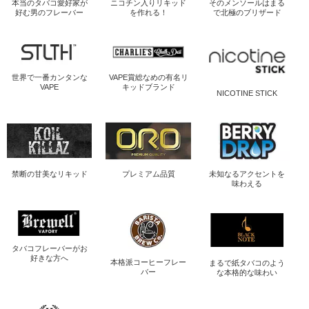
本当のタバコ愛好家が
ニコチン入り
リキッド
そのメンソールは
まる
好む男のフレーバー
を作れる！
で北極のブリザード
世界で一番
カンタンな
VAPE賞総なめの
有名リ
VAPE
キッドブランド
NICOTINE STICK
禁断の
甘美なリキッド
プレミアム品質
未知なるアクセントを
味わえる
タバコフレーバーが
お
好きな方へ
本格派コーヒー
フレー
まるで紙タバコのよう
バー
な
本格的な味わい