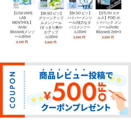
【USA VAPE
【BI-SO ビソ】
【STLTH ステ
【
【BI-SO ビソ】
LAB
ハイパーメンソ
ルス】POD ポ
ル
グリーンアップ
MENTHOL】
ール(強力なタ
ッドパック メン
ッド
ルメンソール
Arctic
バコメンソー
ソール(Arctic
ー
(すっきり爽や
Blizzard(メンソ
ル)30ml
Blizzard) 2ml×3
ミン
かアップ
ール)60ml
ン
ル)30ml
3,600
円
2,000
円
4,100
円
3,600
円