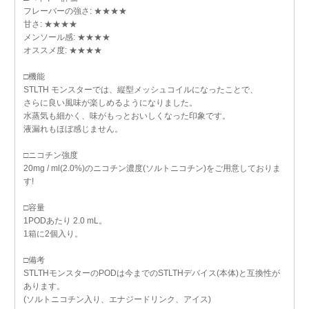
フレーバーの強さ: ★★★★
甘さ: ★★★★
メンソール感: ★★★★
オススメ度: ★★★★
□機能
STLTH モンスターでは、縦型メッシュコイルになったことで、
さらに良い風味が楽しめるようになりました。
水蒸気も細かく、味がもっとおいしくなった印象です。
液漏れもほぼ感じません。
□ニコチン強度
20mg / ml(2.0%)のニコチン濃度(ソルトニコチン)をご用意しておりま
す!
□容量
1PODあたり 2.0 mL。
1箱に2個入り。
□備考
STLTHモンスターのPODは今までのSTLTHデバイス(本体)と互換性が
あります。
(ソルトニコチン入り、エナジードリンク、アイス)