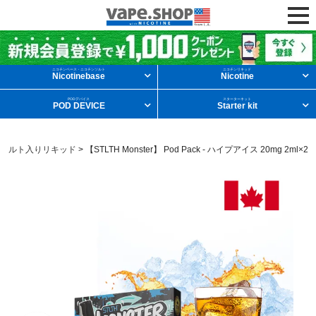
ニコチンリキッドを条件から探す
ニコチンベース・ニコチンソルト
ニコチンリキッド
Nicotinebase
Nicotine
PODデバイス
スターターキット
POD DEVICE
Starter kit
メンソール
フルーツ
デザート
ンソルト入りリキッド
>
【STLTH Monster】 Pod Pack - ハイプアイス 20mg 2ml×2
タバコ
ドリンク
ニコチンベース
他の条件から探す
新商品
ニコチンソルト
POD型VAPE