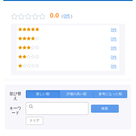
0.0
（
0件
）
0件
0件
0件
0件
0件
並び替
新しい順
評価の高い順
参考になった順
え
キーワ
検索
ード
クリア