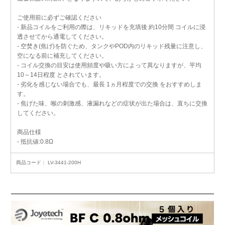
ご使用前に必ずご確認ください
- 新品コイルをご利用の際は、リキッドを充填後 約10分間 コイルに浸
透させてから通電してください。
- 空焚き(焦げ)を防ぐため、タンクやPOD内のリキッド残量に注意し、
空になる前に補充してください。
- コイル交換の目安は使用頻度や吸い方によって異なりますが、平均
10～14日程度 とされています。
- 劣化を感じない場合でも、最長 1ヵ月程度での交換 をおすすめしま
す。
- 焦げた味、喉の刺激感、液漏れなどの症状が出た場合は、直ちに交換
してください。
商品仕様
- 抵抗値:0.8Ω
商品コード：
LV-3441-200H