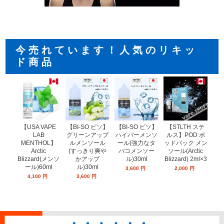
今売れています！人気のリキッ
ド商品
【USA VAPE
【BI-SO ビソ】
【STLTH ステ
【
【BI-SO ビソ】
LAB
ハイパーメンソ
ルス】POD ポ
ル
グリーンアップ
MENTHOL】
ール(強力なタ
ッドパック メン
ッド
ルメンソール
Arctic
バコメンソー
ソール(Arctic
ー
(すっきり爽や
Blizzard(メンソ
ル)30ml
Blizzard) 2ml×3
ミン
かアップ
ール)60ml
ン
ル)30ml
3,600
円
2,000
円
4,100
円
3,600
円