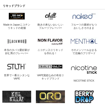
リキッドブランド
Made in Japan
ニコチン
飽きの来ないおいしい
フルーツの素材がもつ
リキッドの老舗
フルーツフレーバー
おいしさそのまま
本当のタバコ愛好家が
ニコチン入り
リキッド
そのメンソールは
まる
好む男のフレーバー
を作れる！
で北極のブリザード
世界で一番
カンタンな
VAPE賞総なめの
有名リ
VAPE
キッドブランド
NICOTINE STICK