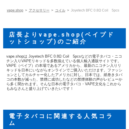
vape.shop
アクセサリー
コイル
Joyetech BFC 0.8Ω Coil 5pcs
店長よりvape.shop(ベイプド
ットショップ)のご紹介
vape.shopは Joyetech BFC 0.8Ω Coil 5pcsなどの電子タバコ・ニコ
チン入りVAPEリキッドを多数揃えている個人輸入通販サイトです。
VAPE（ベイプ）の本場であるアメリカから、最新のニコチン入りリ
キッドを日本にいながらオンラインでご購入いただけます。ファッシ
ョンとしてカルチャー化したアメリカに対し、日本では、紙巻きタバ
コの本数が減った、禁煙に成功したなどの禁煙体験の声がレビューか
ら多く聞かれます。そんな日本の電子タバコ・VAPE文化をこれから
もみなさんと盛り上げていきたいです！
電子タバコに関連する人気コラ
ム