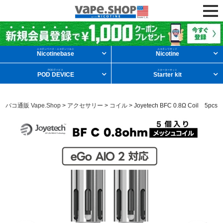
ニコチンリキッドを条件から探す
ニコチンベース・ニコチンソルト
ニコチンリキッド
Nicotinebase
Nicotine
PODデバイス
スターターキット
POD DEVICE
Starter kit
メンソール
フルーツ
デザート
タバコ通販 Vape.Shop
>
アクセサリー
>
コイル
>
Joyetech BFC 0.8Ω Coil 5pcs
タバコ
ドリンク
ニコチンベース
他の条件から探す
新商品
ニコチンソルト
POD型VAPE