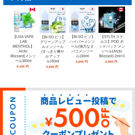
【USA VAPE
【BI-SO ビソ】
【STLTH ステ
【
【BI-SO ビソ】
LAB
ハイパーメンソ
ルス】POD ポ
ル
グリーンアップ
MENTHOL】
ール(強力なタ
ッドパック メン
ッド
ルメンソール
Arctic
バコメンソー
ソール(Arctic
ー
(すっきり爽や
Blizzard(メンソ
ル)30ml
Blizzard) 2ml×3
ミン
かアップ
ール)60ml
ン
ル)30ml
3,600
円
2,000
円
4,100
円
3,600
円