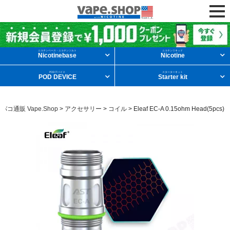
ニコチンリキッドを条件から探す
ニコチンベース・ニコチンソルト
ニコチンリキッド
Nicotinebase
Nicotine
PODデバイス
スターターキット
POD DEVICE
Starter kit
メンソール
フルーツ
デザート
バコ通販 Vape.Shop
>
アクセサリー
>
コイル
>
Eleaf EC-A 0.15ohm Head(5pcs)
タバコ
ドリンク
ニコチンベース
他の条件から探す
新商品
ニコチンソルト
POD型VAPE