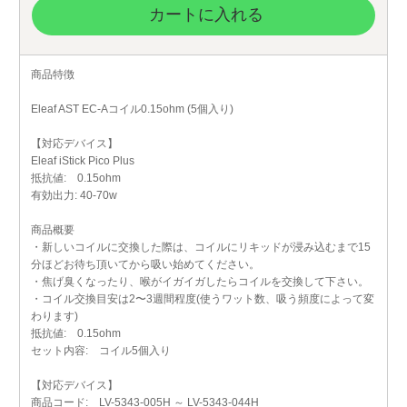
カートに入れる
商品特徴
Eleaf AST EC-Aコイル0.15ohm (5個入り)
【対応デバイス】
Eleaf iStick Pico Plus
抵抗値: 0.15ohm
有効出力: 40-70w
商品概要
・新しいコイルに交換した際は、コイルにリキッドが浸み込むまで15
分ほどお待ち頂いてから吸い始めてください。
・焦げ臭くなったり、喉がイガイガしたらコイルを交換して下さい。
・コイル交換目安は2〜3週間程度(使うワット数、吸う頻度によって変
わります)
抵抗値: 0.15ohm
セット内容: コイル5個入り
【対応デバイス】
商品コード: LV-5343-005H ～ LV-5343-044H