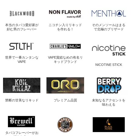
本当のタバコ愛好家が
ニコチン入り
リキッド
そのメンソールは
まる
好む男のフレーバー
を作れる！
で北極のブリザード
世界で一番
カンタンな
VAPE賞総なめの
有名リ
VAPE
キッドブランド
NICOTINE STICK
禁断の
甘美なリキッド
プレミアム品質
未知なるアクセントを
味わえる
タバコフレーバーが
お