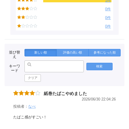
1件
0件
0件
0件
並び替
新しい順
評価の高い順
参考になった順
え
キーワ
検索
ード
クリア
紙巻たばこやめました
2026/06/30 22:04:26
投稿者：
なべ
たばこ感がすごい！