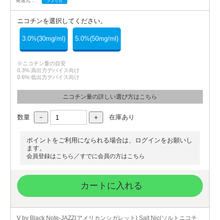
発送元：
アメリカ
ニコチンを選択してください。
3.0%(30mg/ml)
5.0%(50mg/ml)
※ニコチン量の目安
0.3%:高出力デバイス向け
0.6%:低出力デバイス向け
ニコチン量の詳しい選び方はこちら
数量
在庫あり
ポイントをご利用になられる場合は、ログインをお願いし
ます。
／
会員登録はこちら
すでに会員の方はこちら
カートに入れる
V by Black Note-JAZZ(アメリカンシガレット) Salt Nic(ソルトニコチ