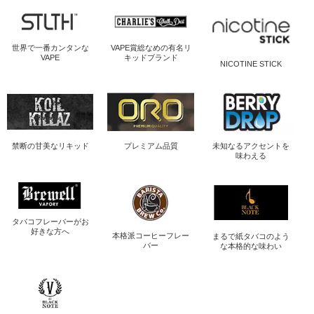
世界で一番
カンタンな
VAPE賞総なめの
有名リ
VAPE
キッドブランド
NICOTINE STICK
禁断の
甘美なリキッド
プレミアム品質
未知なるアクセントを
味わえる
タバコフレーバーが
お
好きな方へ
本格派コーヒー
フレー
まるで紙タバコのよう
バー
な
本格的な味わい