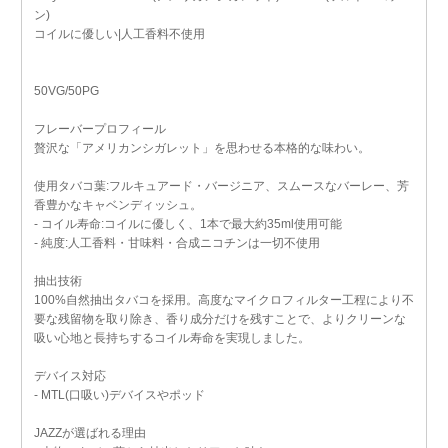
ン)
コイルに優しい|人工香料不使用
50VG/50PG
フレーバープロフィール
贅沢な「アメリカンシガレット」を思わせる本格的な味わい。
使用タバコ葉:フルキュアード・バージニア、スムースなバーレー、芳
香豊かなキャベンディッシュ。
- コイル寿命:コイルに優しく、1本で最大約35ml使用可能
- 純度:人工香料・甘味料・合成ニコチンは一切不使用
抽出技術
100%自然抽出タバコを採用。高度なマイクロフィルター工程により不
要な残留物を取り除き、香り成分だけを残すことで、よりクリーンな
吸い心地と長持ちするコイル寿命を実現しました。
デバイス対応
- MTL(口吸い)デバイスやポッド
JAZZが選ばれる理由