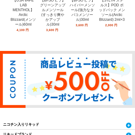
【USA VAPE
【BI-SO ビソ】
【STLTH ステ
【
【BI-SO ビソ】
LAB
ハイパーメンソ
ルス】POD ポ
ル
グリーンアップ
MENTHOL】
ール(強力なタ
ッドパック メン
ッド
ルメンソール
Arctic
バコメンソー
ソール(Arctic
ー
(すっきり爽や
Blizzard(メンソ
ル)30ml
Blizzard) 2ml×3
ミン
かアップ
ール)60ml
ン
ル)30ml
3,600
円
2,000
円
4,100
円
3,600
円
ニコチン入りリキッド
リキッドブランド