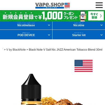
ニコチンリキッドを条件から探す
ニコチンベース・ニコチンソルト
ニコチンリキッド
Nicotinebase
Nicotine
PODデバイス
スターターキット
POD DEVICE
Starter kit
メンソール
フルーツ
デザート
ンド
>
V by BlackNote
>
Black Note V Salt Nic JAZZ American Tobacco Blend 30ml
タバコ
ドリンク
ニコチンベース
他の条件から探す
新商品
ニコチンソルト
POD型VAPE