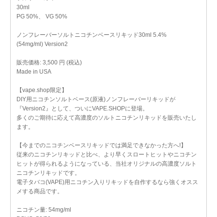
30ml
PG 50%、 VG 50%
ノンフレーバーソルトニコチンベースリキッド30ml 5.4%
(54mg/ml) Version2
販売価格: 3,500 円 (税込)
Made in USA
【vape.shop限定】
DIY用ニコチンソルトベース(原液)ノンフレーバーリキッドが
『Version2』として、ついにVAPE.SHOPに登場。
多くのご期待に応えて高濃度のソルトニコチンリキッドを販売いたし
ます。
【今までのニコチンベースリキッドでは満足できなかった方へ!】
従来のニコチンリキッドと比べ、より早くスロートヒットやニコチン
ヒットが得られるようになっている、当社オリジナルの高濃度ソルト
ニコチンリキッドです。
電子タバコ(VAPE)用ニコチン入りリキッドを自作するなら強くオスス
メする商品です。
ニコチン量: 54mg/ml