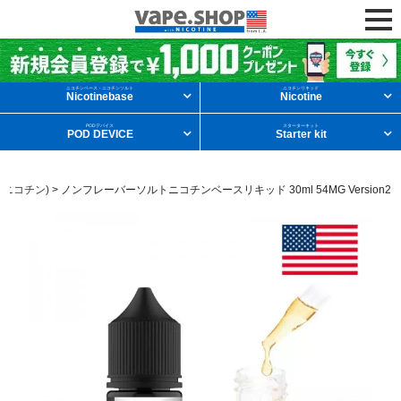
ニコチンリキッドを条件から探す
ニコチンベース・ニコチンソルト
ニコチンリキッド
Nicotinebase
Nicotine
PODデバイス
スターターキット
POD DEVICE
Starter kit
メンソール
フルーツ
デザート
ニコチン)
>
ノンフレーバーソルトニコチンベースリキッド 30ml 54MG Version2
タバコ
ドリンク
ニコチンベース
他の条件から探す
新商品
ニコチンソルト
POD型VAPE