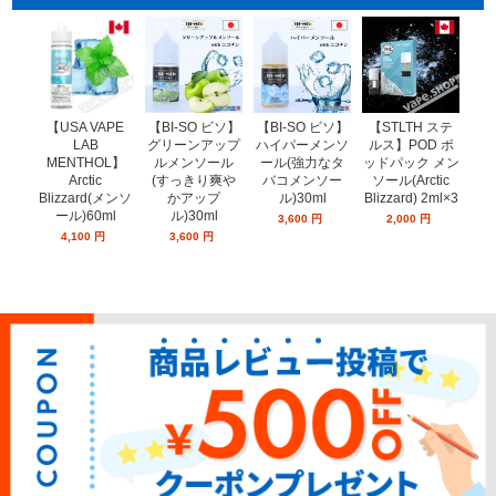
【USA VAPE
【BI-SO ビソ】
【STLTH ステ
【
【BI-SO ビソ】
LAB
ハイパーメンソ
ルス】POD ポ
ル
グリーンアップ
MENTHOL】
ール(強力なタ
ッドパック メン
ッド
ルメンソール
Arctic
バコメンソー
ソール(Arctic
ー
(すっきり爽や
Blizzard(メンソ
ル)30ml
Blizzard) 2ml×3
ミン
かアップ
ール)60ml
ン
ル)30ml
3,600
円
2,000
円
4,100
円
3,600
円