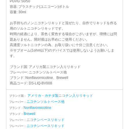
PGVG: 50/50
容器: プラスチック(ユニコーン)ボトル
容量: 30ml
お手持ちのノンニコチンリキッドと混ぜたり、自作でリキッドを作る
用のソルトニコチンリキッドです。
時間の経過により、茶色く変色する場合がございますが、喫煙には問
題ありません。開封後はお早めにご使用ください。
高濃度ソルトニコチンの為、お取り扱いに十分ご注意ください。
※サブオーム(1ohm以下)のデバイスでは使用しないようお願いしま
す。
ブランド国: アメリカ製ニコチン入りリキッド
フレーバー: ニコチンソルトベース他
ブランド: Nonflavornicotine、Brewell
商品コード: DS-LIQ-BV008
アメリカ・カナダ製ニコチン入りリキッド
ブランド国：
ニコチンソルトベース他
フレーバー：
Nonflavornicotine
ブランド：
Brewell
ブランド：
ニコチンベースリキッド
フレーバー：
ニコチンベースリキッド
フレーバー：