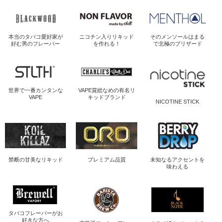
本当のタバコ愛好家が
ニコチン入り
リキッド
そのメンソールは
まる
好む男のフレーバー
を作れる！
で北極のブリザード
世界で一番
カンタンな
VAPE賞総なめの
有名リ
VAPE
キッドブランド
NICOTINE STICK
禁断の
甘美なリキッド
プレミアム品質
未知なるアクセントを
味わえる
タバコフレーバーが
お
好きな方へ