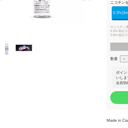
ニコチン
0.3%(3m
※ニコチン
0.3%:高
0.6%:低
数量
ポイン
いしま
会員登
Made in C