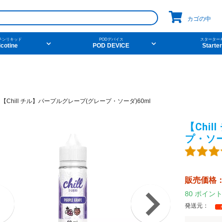
カゴの中
チンリキッド
PODデバイス
スターター
icotine
POD DEVICE
Starter
pico
コイル
ニコチンベース
ego aio
naked100
爆煙
v
件から探す
他の条件から探す
>
【Chill チル】パープルグレープ(グレープ・ソーダ)60ml
【Chi
ーツ
デザート
新商品
ニコチン
プ・ソー
販売価格
ンク
ニコチンベース
アメリカ・カナダ製
日本製（フ
80
ポイン
発送元：