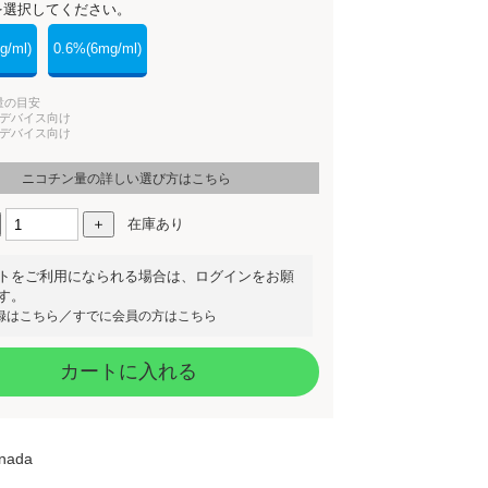
を選択してください。
g/ml)
0.6%(6mg/ml)
量の目安
出力デバイス向け
出力デバイス向け
ニコチン量の詳しい選び方はこちら
在庫あり
トをご利用になられる場合は、ログインをお願
す。
／
録はこちら
すでに会員の方はこちら
カートに入れる
anada