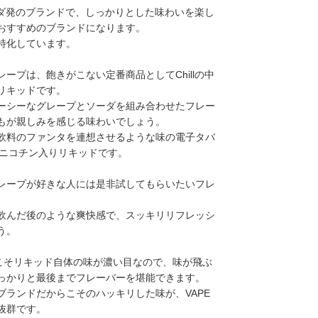
はカナダ発のブランドで、しっかりとした味わいを楽し
おすすめのブランドになります。
特化しています。
レープは、飽きがこない定番商品としてChillの中
リキッドです。
ーシーなグレープとソーダを組み合わせたフレー
もが親しみを感じる味わいでしょう。
飲料のファンタを連想させるような味の電子タバ
)用ニコチン入りリキッドです。
レープが好きな人には是非試してもらいたいフレ
。
飲んだ後のような爽快感で、スッキリリフレッシ
う。
だからこそリキッド自体の味が濃い目なので、味が飛ぶ
っかりと最後までフレーバーを堪能できます。
ブランドだからこそのハッキリした味が、VAPE
抜群です。