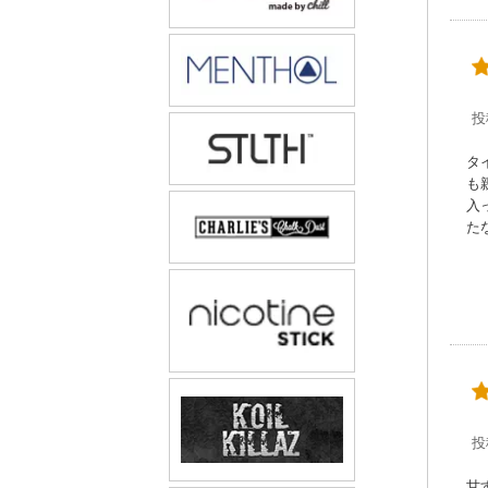
投
タ
も
入
た
投
甘