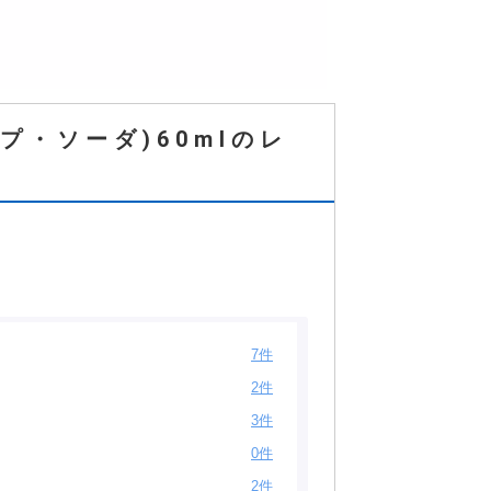
プ・ソーダ)60mlのレ
7件
2件
3件
0件
2件