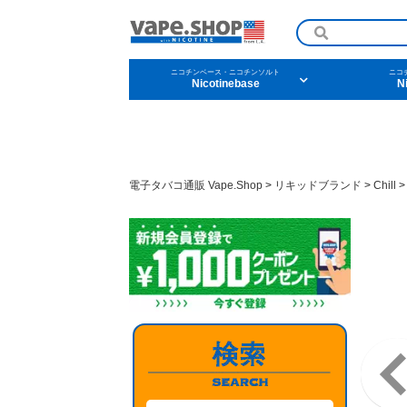
ニコチンベース・ニコチンソルト
ニコ
Nicotinebase
N
ニコチンリキッドを条
電子タバコ通販 Vape.Shop
>
リキッドブランド
>
Chill
メンソール
フル
タバコ
ドリ