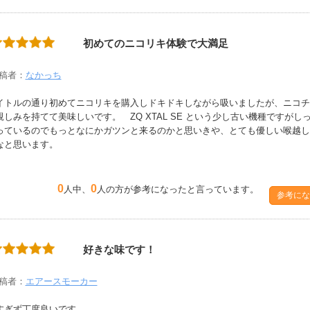
初めてのニコリキ体験で大満足
稿者：
なかっち
イトルの通り初めてニコリキを購入しドキドキしながら吸いましたが、ニコチ
親しみを持てて美味しいです。 ZQ XTAL SE という少し古い機種ですが
っているのでもっとなにかガツンと来るのかと思いきや、とても優しい喉越し
なと思います。
0
0
人中、
人の方が参考になったと言っています。
参考にな
好きな味です！
稿者：
エアースモーカー
すぎず丁度良いです