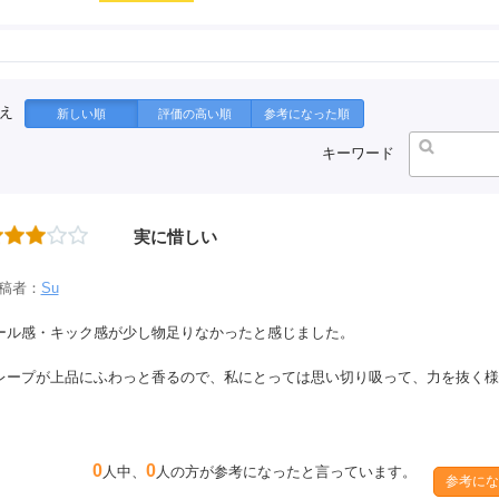
え
新しい順
評価の高い順
参考になった順
キーワード
実に惜しい
稿者：
Su
ール感・キック感が少し物足りなかったと感じました。
レープが上品にふわっと香るので、私にとっては思い切り吸って、力を抜く様
。
0
0
人中、
人の方が参考になったと言っています。
参考にな