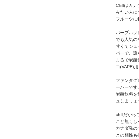
Chill
みたい人に
フルーツに
パープルグ
でも人気の
甘くてジュ
バーで、誰
まるで炭酸
コ(VAPE
ファンタグ
ーバーです
炭酸飲料を
ュしましょ
chill
こと無くし
カナダ発の
との相性も