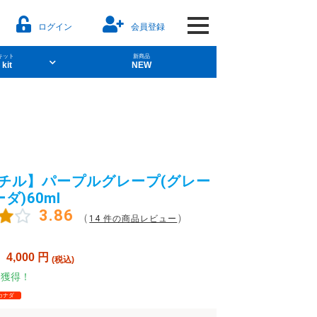
ログイン
会員登録
キット
新商品
 kit
NEW
aporesso
ll チル】パープルグレープ(グレー
ソルト
POD型VAPE
ダ)60ml
3.86
（
）
14 件の商品レビュー
：
4,000
円
(税込)
レーバー）
ト獲得！
カナダ