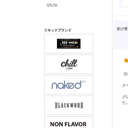
STLTH
並び替
リキッドブランド
投
ク
グ
た