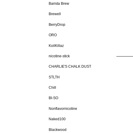
Barista Brew
Brewell
BerryDrop
ORO
KoilKillaz
nicotine-stick
CHARLIE'S CHALK DUST
STLTH
Chill
BI-SO
Nonflavornicotine
Naked100
Blackwood