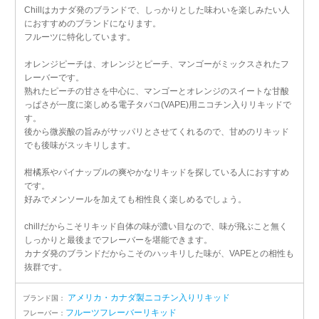
Chillはカナダ発のブランドで、しっかりとした味わいを楽しみたい人
におすすめのブランドになります。
フルーツに特化しています。
オレンジピーチは、オレンジとピーチ、マンゴーがミックスされたフ
レーバーです。
熟れたピーチの甘さを中心に、マンゴーとオレンジのスイートな甘酸
っぱさが一度に楽しめる電子タバコ(VAPE)用ニコチン入りリキッドで
す。
後から微炭酸の旨みがサッパリとさせてくれるので、甘めのリキッド
でも後味がスッキリします。
柑橘系やパイナップルの爽やかなリキッドを探している人におすすめ
です。
好みでメンソールを加えても相性良く楽しめるでしょう。
chillだからこそリキッド自体の味が濃い目なので、味が飛ぶこと無く
しっかりと最後までフレーバーを堪能できます。
カナダ発のブランドだからこそのハッキリした味が、VAPEとの相性も
抜群です。
アメリカ・カナダ製ニコチン入りリキッド
ブランド国：
フルーツフレーバーリキッド
フレーバー：