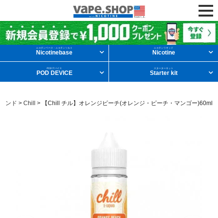
ニコチンリキッドを条件から探す
ニコチンベース・ニコチンソルト
ニコチンリキッド
Nicotinebase
Nicotine
PODデバイス
スターターキット
POD DEVICE
Starter kit
メンソール
フルーツ
デザート
ランド
>
Chill
>
【Chill チル】オレンジピーチ(オレンジ・ピーチ・マンゴー)60ml
タバコ
ドリンク
ニコチンベース
他の条件から探す
新商品
ニコチンソルト
POD型VAPE