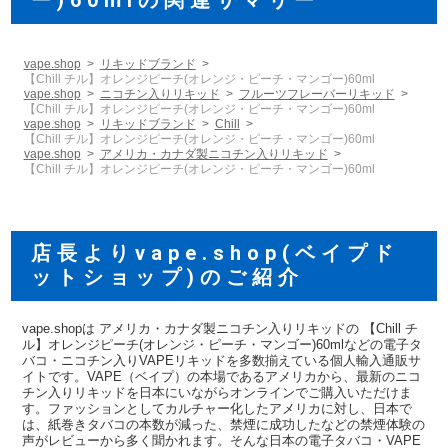
vape.shop
リキッドブランド
【Chill チル】オレンジピーチ(オレンジ・ピーチ・マンゴー)60ml
vape.shop
ニコチン入りリキッド
フルーツフレーバーリキッド
【Chill チル】オレンジピーチ(オレンジ・ピーチ・マンゴー)60ml
vape.shop
リキッドブランド
Chill
【Chill チル】オレンジピーチ(オレンジ・ピーチ・マンゴー)60ml
vape.shop
アメリカ・カナダ製ニコチン入りリキッド
【Chill チル】オレンジピーチ(オレンジ・ピーチ・マンゴー)60ml
店長よりvape.shop(ベイプド
ットショップ)のご紹介
vape.shopは アメリカ・カナダ製ニコチン入りリキッドの 【Chill チ
ル】オレンジピーチ(オレンジ・ピーチ・マンゴー)60mlなどの電子タ
バコ・ニコチン入りVAPEリキッドを多数揃えている個人輸入通販サ
イトです。VAPE（ベイプ）の本場であるアメリカから、最新のニコ
チン入りリキッドを日本にいながらオンラインでご購入いただけま
す。ファッションとしてカルチャー化したアメリカに対し、日本で
は、紙巻きタバコの本数が減った、禁煙に成功したなどの禁煙体験の
声がレビューから多く聞かれます。そんな日本の電子タバコ・VAPE