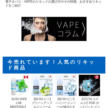
電子タバコ・VAPEのリキッドの選び方やその特徴、おすすめリキッ
ドをご紹介
今売れています！人気のリキッ
ド商品
【USA VAPE
【BI-SO ビソ】
【STLTH ステ
【
【BI-SO ビソ】
LAB
ハイパーメンソ
ルス】POD ポ
ル
グリーンアップ
MENTHOL】
ール(強力なタ
ッドパック メン
ッド
ルメンソール