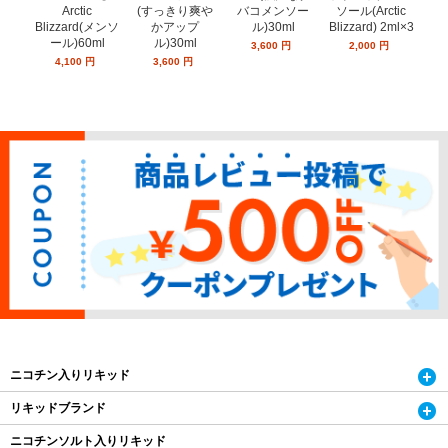
Arctic
バコメンソー
ソール(Arctic
ー
(すっきり爽や
Blizzard(メンソ
ル)30ml
Blizzard) 2ml×3
ミン
かアップ
ール)60ml
ン
ル)30ml
3,600
円
2,000
円
4,100
円
3,600
円
ニコチン入りリキッド
リキッドブランド
ニコチンソルト入りリキッド