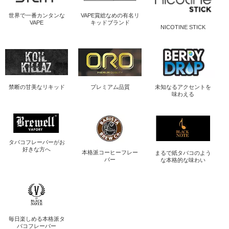
世界で一番
カンタンな
VAPE賞総なめの
有名リ
VAPE
キッドブランド
NICOTINE STICK
禁断の
甘美なリキッド
プレミアム品質
未知なるアクセントを
味わえる
タバコフレーバーが
お
好きな方へ
本格派コーヒー
フレー
まるで紙タバコのよう
バー
な
本格的な味わい
毎日楽しめる
本格派タ
バコフレーバー