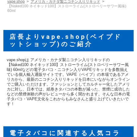
vape.shop
アメリカ・カナダ製ニコチン入りリキッド
【Naked100 ネイキッド100】ストローライム(ストロベリーサワー風味)
60ml
店長よりvape.shop(ベイプド
ットショップ)のご紹介
vape.shopは アメリカ・カナダ製ニコチン入りリキッドの
【Naked100 ネイキッド100】ストローライム(ストロベリーサワー風
味) 60mlなどの電子タバコ・ニコチン入りVAPEリキッドを多数揃え
ている個人輸入通販サイトです。VAPE（ベイプ）の本場であるアメ
リカから、最新のニコチン入りリキッドを日本にいながらオンライン
でご購入いただけます。ファッションとしてカルチャー化したアメリ
カに対し、日本では、紙巻きタバコの本数が減った、禁煙に成功した
などの禁煙体験の声がレビューから多く聞かれます。そんな日本の電
子タバコ・VAPE文化をこれからもみなさんと盛り上げていきたいで
す！
電子タバコに関連する人気コラ