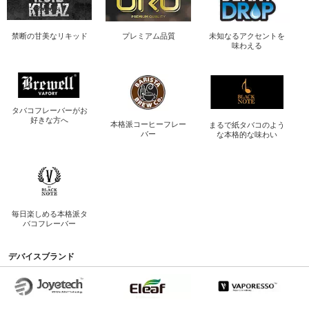
禁断の
甘美なリキッド
プレミアム品質
未知なるアクセントを
味わえる
タバコフレーバーが
お
好きな方へ
本格派コーヒー
フレー
まるで紙タバコのよう
バー
な
本格的な味わい
毎日楽しめる
本格派タ
バコフレーバー
デバイスブランド