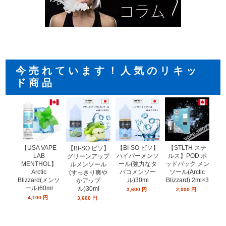
今売れています！人気のリキッ
ド商品
【USA VAPE
【BI-SO ビソ】
【STLTH ステ
【
【BI-SO ビソ】
LAB
ハイパーメンソ
ルス】POD ポ
ル
グリーンアップ
MENTHOL】
ール(強力なタ
ッドパック メン
ッド
ルメンソール
Arctic
バコメンソー
ソール(Arctic
ー
(すっきり爽や
Blizzard(メンソ
ル)30ml
Blizzard) 2ml×3
ミン
かアップ
ール)60ml
ン
ル)30ml
3,600
円
2,000
円
4,100
円
3,600
円