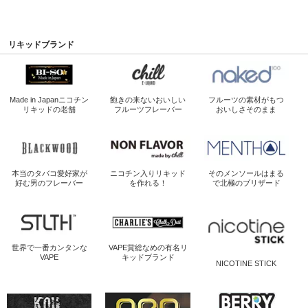
リキッドブランド
Made in Japan
ニコチン
飽きの来ないおいしい
フルーツの素材がもつ
リキッドの老舗
フルーツフレーバー
おいしさそのまま
本当のタバコ愛好家が
ニコチン入り
リキッド
そのメンソールは
まる
好む男のフレーバー
を作れる！
で北極のブリザード
世界で一番
カンタンな
VAPE賞総なめの
有名リ
VAPE
キッドブランド
NICOTINE STICK