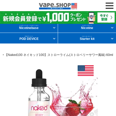
ニコチンリキッドを条件から探す
ニコチンベース・ニコチンソルト
ニコチンリキッド
Nicotinebase
Nicotine
PODデバイス
スターターキット
POD DEVICE
Starter kit
メンソール
フルーツ
デザート
0
>
【Naked100 ネイキッド100】ストローライム(ストロベリーサワー風味) 60ml
タバコ
ドリンク
ニコチンベース
他の条件から探す
新商品
ニコチンソルト
POD型VAPE