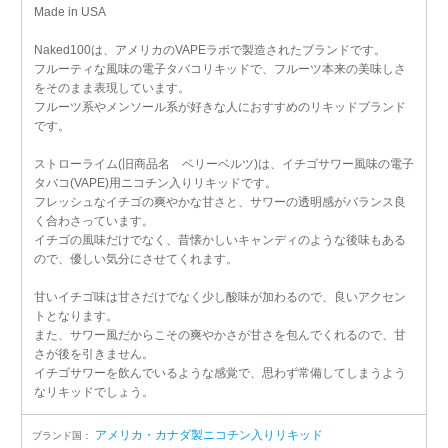
Made in USA
Naked100は、アメリカのVAPEラボで製造されたブランドです。
フルーティな風味の電子タバコリキッドで、フルーツ本来の美味しさ
をそのまま表現しています。
フルーツ系やメンソール系が好きな人におすすめのリキッドブランド
です。
ストローライム(旧商品名 ベリーベルツ)は、イチゴサワー風味の電子
タバコ(VAPE)用ニコチン入りリキッドです。
フレッシュなイチゴの爽やかな甘さと、サワーの透明感がバランス良
く合わさっています。
イチゴの風味だけでなく、昔懐かしいキャンディのような後味もある
ので、優しい気分にさせてくれます。
甘いイチゴ味は甘さだけでなく少し酸味が加わるので、良いアクセン
トとなります。
また、サワー風だからこその爽やかさが甘さを包んでくれるので、甘
さが後を引きません。
イチゴサワーを飲んでいるような感覚で、思わず常備してしまうよう
なリキッドでしょう。
アメリカ・カナダ製ニコチン入りリキッド
ブランド国：